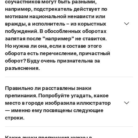
соучастников могут быть разными,
Управление в русском языке
Правила русской орфографии и пунктуации
Словари русского языка как государственного
например, подстрекатель действует по
Словарь русских имён
(1956)
мотивам национальной ненависти или
Словарь методических терминов
вражды, а исполнитель – из корыстных
Справочники
побуждений. В обособленных оборотах
запятая после "например" не ставится.
Правила русской орфографии и пунктуации
Но нужна ли она, если в составе этого
Русский язык. Краткий теоретический курс
оборота есть перечисление, причастный
для школьников
оборот? Буду очень признательна за
Письмовник
Справочник по пунктуации
разъяснения.
Словарь-справочник трудностей
«Правил русской орфографии и пунктуации»
В § 94
Справочник по фразеологии
под ред. В. В. Лопатина говорится, что вводные
Азбучные истины
Правильно ли расставлены знаки
слова и сочетания слов, стоящие на границе
Словарь-справочник непростые слова
препинания. Попробуйте угадать, какое
Все справочники портала
частей сложного предложения и относящиеся к
место в городе изобразила иллюстратор
следующему за ними предложению,
— именно ему посвящены следующие
не отделяются от него запятой:
Послышался
строки.
резкий стук, должно быть сорвалась ставня
(Ч.).
Журнал
Нужно закрыть запятой придаточную часть:
По этому правилу запятая после
например
Попробуйте угадать, какое место в городе
Новости и события
не нужна:
Мотивы совершения преступления у
Какие знаки препинания нужны в