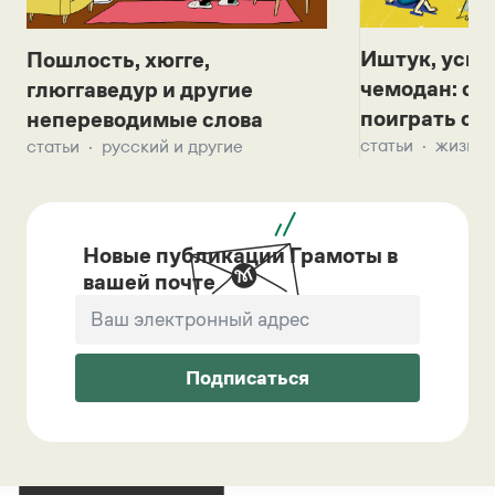
Иштук, уськ
Пошлость, хюгге,
чемодан: се
глюггаведур и другие
поиграть с д
непереводимые слова
статьи
жизнь 
статьи
русский и другие
Новые публикации Грамоты в
вашей почте
Подписаться