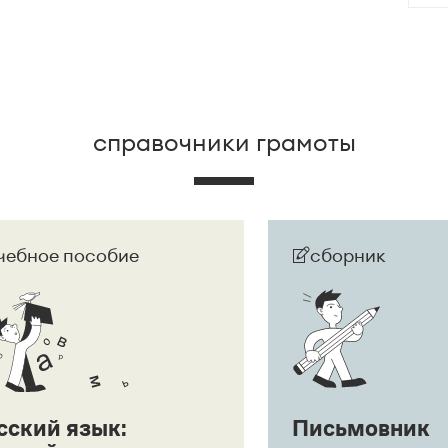
дшего.
справочники грамоты
чебное пособие
сборник
сский язык:
Письмовник