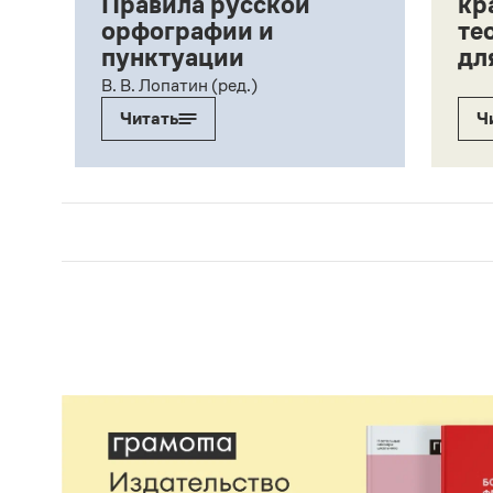
Правила русской
кр
орфографии и
те
пунктуации
дл
ий,
В. В. Лопатин (ред.)
Читать
Ч