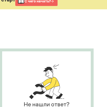
Рекомендуем
Учебник Грамоты
Правила русского языка: от азов до тонкостей
Интерактивные упражнения: от простого к
сложному
Скороговорки
Издательство
Словари
Научпоп
Учебники и справочники
Все книги
Не нашли ответ?