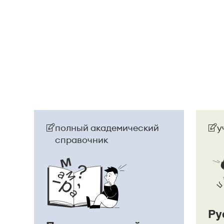
посмотрела на него, как
[
смотрят
]
на сумасше
Страница ответа
полный академический
у
справочник
Ру