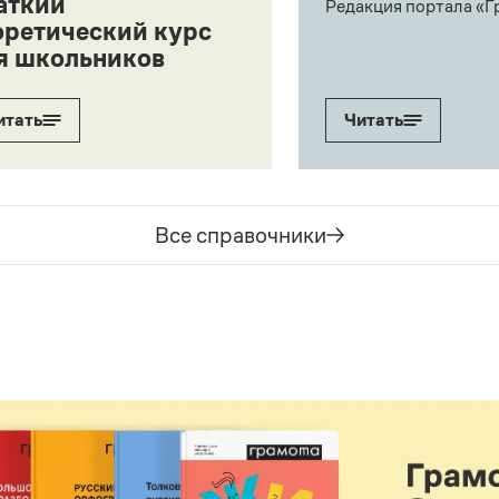
аткий
Редакция портала «Г
оретический курс
я школьников
итать
Читать
Все справочники