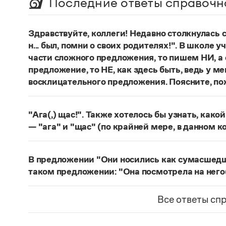
Последние ответы справочн
Здравствуйте, коллеги! Недавно столкнулась
н... был, помни о своих родителях!". В школе 
части сложного предложения, то пишем НИ, а 
предложение, то НЕ, как здесь быть, ведь у м
восклицательного предложения. Поясните, по
Правильно:
Где бы ты ни был, помни о своих р
восклицательных предложениях:
Где ты тольк
"Ага(,) щас!". Также хотелось бы узнать, како
Страница ответа
— "ага" и "щас" (по крайней мере, в данном к
частица
Ага
—
, которая в данном случае испо
говорящего поверить в достоверность какого-
В предложении "Они носились как сумасшедшие
фразеологизм (коммуникема, нечленимое пред
таком предложении: "Она посмотрела на него
отрицания, несогласия, отказа сделать что-ли
Действительно, в предложении
Они носились 
и т. п. (см.: Меликян В. Ю. Синтаксический фра
сравнительного оборота на первом плане знач
Все ответы сп
разные единицы, между которыми ставится зн
посмотрела на него, как на сумасшедшего
запят
Страница ответа
значение уподобления и к тому же может быть