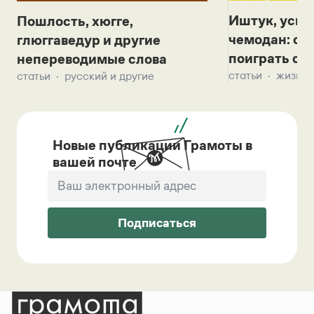
Иштук, уськ
Пошлость, хюгге,
чемодан: се
глюггаведур и другие
поиграть с д
непереводимые слова
статьи
жизнь 
статьи
русский и другие
Новые публикации Грамоты в
вашей почте
Подписаться