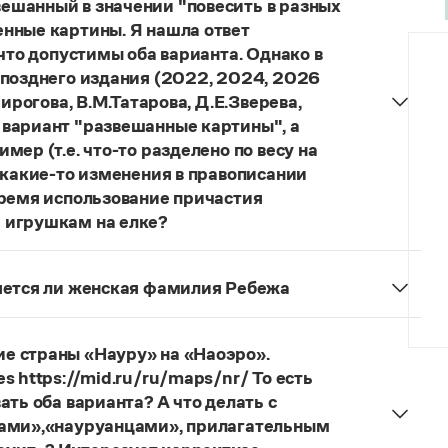
ешанный в значении "повесить в разных
нные картины. Я нашла ответ
 что допустимы оба варианта. Однако в
 позднего издания (2022, 2024, 2026
ирогова, В.М.Татарова, Д.Е.Зверева,
 вариант "развешанные картины", а
ер (т.е. что-то разделено по весу на
 какие-то изменения в правописании
время использование причастия
 игрушкам на елке?
торы пособий, о которых Вы говорите, почему-то
й русского языка, в которых указан глагол
няется ли женская фамилия Ребежа
ный
) со значением «повесить в разных местах
ская).
о на стенах своей квартиры вы развесили разные
. И эти карты, безусловно, развешены.
е страны «Науру» на «Наоэро».
s https://mid.ru/ru/maps/nr/ То есть
ать оба варианта? А что делать с
цами»,«науруанцами», прилагательным