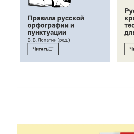
Ру
Правила русской
кр
орфографии и
те
пунктуации
дл
ий,
В. В. Лопатин (ред.)
Читать
Ч