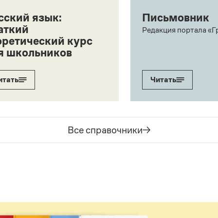
сский язык:
Письмовник
аткий
Редакция портала «Г
оретический курс
я школьников
итать
Читать
Все справочники