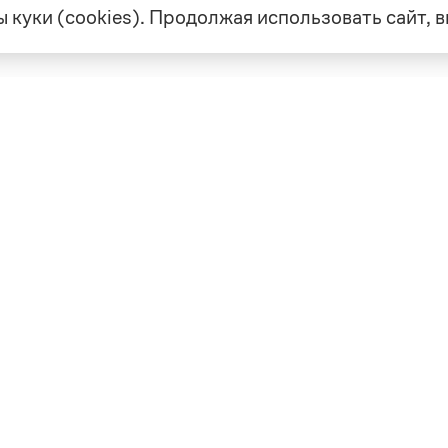
 куки (cookies). Продолжая использовать сайт,
екте
Грамота в соцсетях
але
VK
а
Telegram
ая связь
а и партнерство
ка конфиденциальности
вательское соглашение
0, выдано 10.02.2023
Дизайн — Мария Екимова /
Мотка