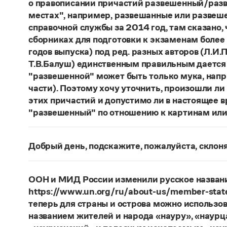
о правописании причастий развешенный/разв
местах", например, развешанные или развеше
справочной службы за 2014 год, там сказано,
сборниках для подготовки к экзаменам более
годов выпуска) под ред. разных авторов (Л.И.П
Т.В.Балуш) единственным правильным дается
"развешенной" может быть только мука, наприм
части). Поэтому хочу уточнить, произошли ли
этих причастий и допустимо ли в настоящее 
"развешенный" по отношению к картинам или
ответ
Наш
2014 года по-прежнему актуален. Ав
игнорируют рекомендации нормативных словаре
Добрый день, подскажите, пожалуйста, скло
развесить
(от него образована форма
развешен
Фамилия
Ребежа
склоняется (и мужская, и жен
(несколько, много предметов)». Ср.:
Я знаю, чт
географические карты
(И. С. Тургенев. Бретер)
Страница ответа
ООН и МИД России изменили русское названи
https://www.un.org/ru/about-us/member-state
Страница ответа
теперь для страны и острова можно использов
названием жителей и народа «науру», «наур