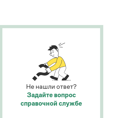
Рекомендуем
Учебник Грамоты
Правила русского языка: от азов до тонкостей
Интерактивные упражнения: от простого к
сложному
Скороговорки
Издательство
Словари
Научпоп
Не нашли ответ?
Учебники и справочники
Все книги
Задайте вопрос
справочной службе