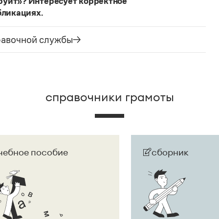
руит»? Интересует корректное
бликациях.
ания государства. Все остальные слова,
русского языка не делись и по-прежнему могут быть
равочной службы
сторожно вспомнить (хотя мы и вступаем на
их дискуссий), что в русском языке осталось
е название государства изменилось на
Республика
ке
молдаванами
, когда государство официально
справочники грамоты
чебное пособие
сборник