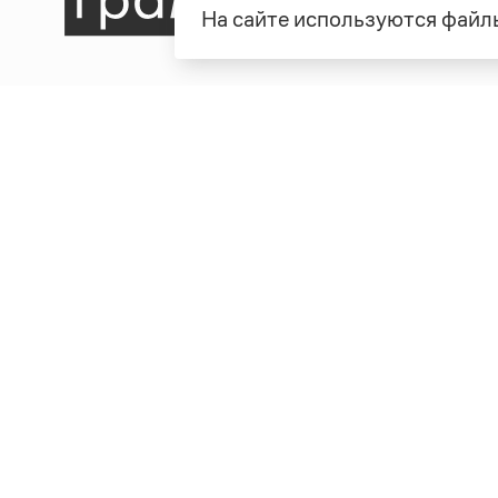
На сайте используются файлы
Рубрики
О про
Справочная служба
О порт
Словари
Команд
Справочники
Обратн
Библиотека
Реклам
Журнал
Полити
Учебник
Пользо
Издательство
© Грамота.ru, 2000 – 2026
Свидетельство о регистрации СМИ: ЭЛ № ФС 77 - 8470