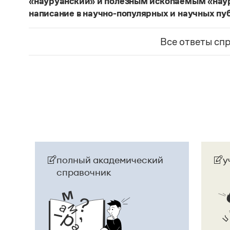
«науруанский» и полезным ископаемым «нау
написание в научно-популярных и научных пу
Изменение касается только официального назв
образованные от топонима
Науру
, никуда из 
Все ответы сп
использованы в любых текстах. Здесь можно о
скользкую дорожку, уводящую в бездну острейш
прилагательное
белорусский
, хотя официально
Беларусь
. И
молдаване
остались в русском язы
стало
Молдовой
.
Страница ответа
полный академический
у
справочник