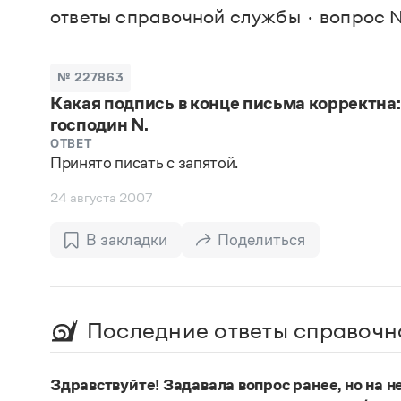
В. М
ответы справочной службы
вопрос 
Большой универсальный словарь русского языка
Спр
Сл
Русский орфографический словарь
Реда
Русское словесное ударение
Современный словарь иностранных слов
Вс
№ 227863
Все
Словарь антонимов
Какая подпись в конце письма корректна:
Словарь методических терминов
господин N.
Словарь русских имён
Словарь синонимов
ОТВЕТ
Словарь собственных имён
Принято писать с запятой.
Словарь трудностей русского языка
Управление в русском языке
24 августа 2007
Словари русского языка как государственного
В закладки
Поделиться
Последние ответы справочн
Здравствуйте! Задавала вопрос ранее, но на не