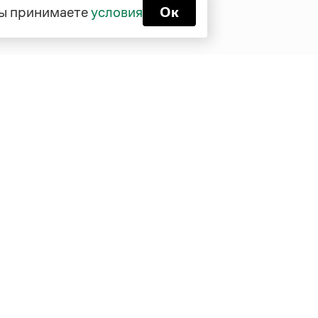
 вы принимаете
условия
Ок
Функционирует при финансовой
поддержке Министерства цифрового
развития, связи и массовых
коммуникаций Российской Федерации
Перейти на старую версию
Грамоты