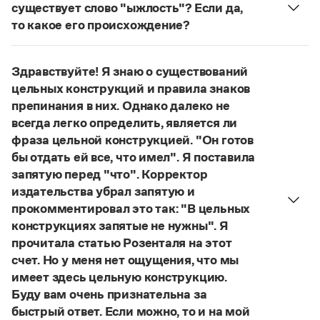
Управление в русском языке
Правила русской орфографии и пунктуации
существует слово "ыжлость"? Если да,
Словари русского языка как государственного
Словарь русских имён
(1956)
то какое его происхождение?
Словарь методических терминов
Нет, не существует и не существовало. Это
выдуманное слово.
Справочники
Здравствуйте! Я знаю о существований
Страница ответа
цельных конструкций и правила знаков
Правила русской орфографии и пунктуации
препинания в них. Однако далеко не
Русский язык. Краткий теоретический курс
всегда легко определить, является ли
для школьников
фраза цельной конструкцией. "Он готов
Письмовник
Справочник по пунктуации
бы отдать ей все, что имел". Я поставила
Словарь-справочник трудностей
запятую перед "что". Корректор
Справочник по фразеологии
издательства убрал запятую и
Азбучные истины
прокомментировал это так: "В цельных
Словарь-справочник непростые слова
конструкциях запятые не нужны". Я
Все справочники портала
прочитала статью Розенталя на этот
счет. Но у меня нет ощущения, что мы
имеет здесь цельную конструкцию.
Журнал
Буду вам очень признательна за
быстрый ответ. Если можно, то и на мой
Новости и события