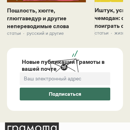
Иштук, уськ
Пошлость, хюгге,
чемодан: се
глюггаведур и другие
поиграть с д
непереводимые слова
статьи
жизнь 
статьи
русский и другие
Новые публикации Грамоты в
вашей почте
Подписаться