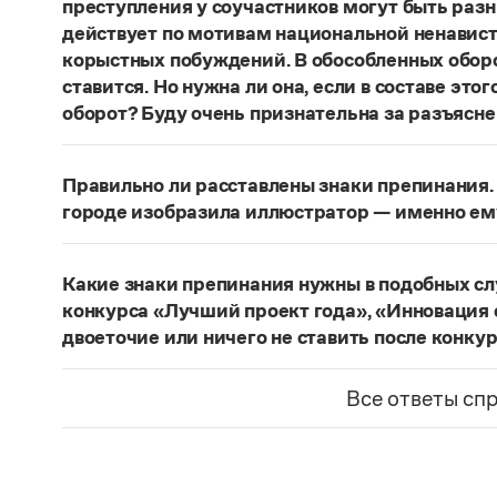
преступления у соучастников могут быть раз
действует по мотивам национальной ненавист
корыстных побуждений. В обособленных оборо
ставится. Но нужна ли она, если в составе эт
оборот? Буду очень признательна за разъясне
«Правил русской орфографии и пунктуаци
В § 94
слова и сочетания слов, стоящие на границе 
Правильно ли расставлены знаки препинания. 
следующему за ними предложению, не отделяю
городе изобразила иллюстратор — именно ем
должно быть сорвалась ставня
(Ч.). По этому 
Нужно закрыть запятой придаточную часть:
По
Мотивы совершения преступления у соучастн
изобразила иллюстратор, — именно ему посвя
подстрекатель действует по мотивам национа
Какие знаки препинания нужны в подобных с
из корыстных побуждений
. Заметим, однако, 
Страница ответа
конкурса «Лучший проект года», «Инновация 
запятая, а другие знаки:
Мотивы совершения пр
двоеточие или ничего не ставить после конку
например, подстрекатель действует по мотив
Это так называемое эллиптическое предложен
а исполнитель — из корыстных побуждений
;
М
отсутствующим сказуемым). В них при наличии 
Все ответы сп
могут быть разными. Например, подстрекате
не нужен. В приведенном примере, однако, тир
ненависти или вражды, а исполнитель — из к
«Лучший проект года»
— название не конкурса
номинаций конкурса — «Лучший проект года», 
Страница ответа