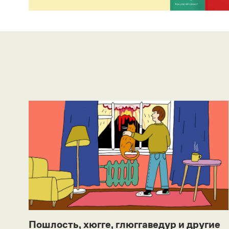
Пошлость, хюгге, глюггаведур и другие