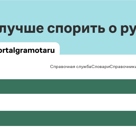
Справочная служба
Словари
Справочник
вила русской орфографии и пунктуации
льшой толковый словарь русского языка
Задать вопрос справочной службе
Правила от азов
Новости и 
Горячие вопросы
Интерактивные
Статьи
 Лопатин (ред.)
 А. Кузнецов (общ. ред.)
Справочная служба
кий язык. Краткий теоретический курс для
сский орфографический словарь
Скороговорки
Монологи
льников
Интервью
 В. Лопатин, О. Е. Иванова (ред.)
Все вопросы
Задать вопрос справочной службе
сское словесное ударение
Лекции и п
. Литневская
Все правила и 
Горячие вопросы
ьмовник
Рекоменду
 В. Зарва
Все вопросы
оварь собственных имён русского языка
кция портала «Грамота.ру»
авочник по пунктуации
 Л. Агеенко
Весь журна