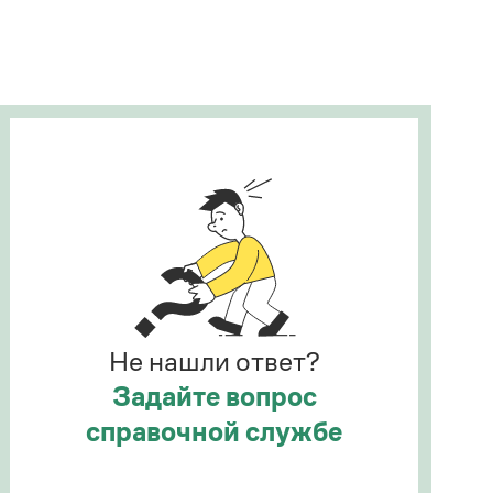
Рекомендуем
Учебник Грамоты
Правила русского языка: от азов до тонкостей
Интерактивные упражнения: от простого к
сложному
Скороговорки
Издательство
Словари
Научпоп
Не нашли ответ?
Учебники и справочники
Все книги
Задайте вопрос
справочной службе