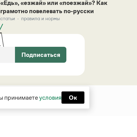
«Едь», «езжай» или «поезжай»? Как
грамотно повелевать по-русски
статьи
правила и нормы
Подписаться
 вы принимаете
условия
Ок
Функционирует при финансовой