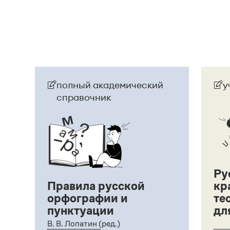
полный академический
у
справочник
Ру
Правила русской
кр
орфографии и
те
пунктуации
дл
ий,
В. В. Лопатин (ред.)