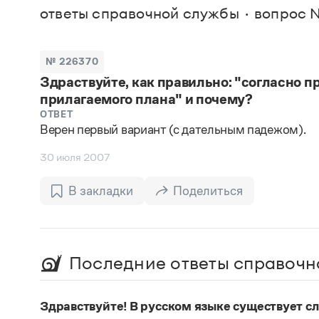
В. М
ответы справочной службы
вопрос 
Большой универсальный словарь русского языка
Спр
Сл
Русский орфографический словарь
Реда
Русское словесное ударение
Современный словарь иностранных слов
Вс
№ 226370
Все
Словарь антонимов
Здраствуйте, как правильно: "согласно 
Словарь методических терминов
прилагаемого плана" и почему?
Словарь русских имён
Словарь синонимов
ОТВЕТ
Словарь собственных имён
Верен первый вариант (с дательным падежом).
Словарь трудностей русского языка
Управление в русском языке
30 июля 2007
Словари русского языка как государственного
В закладки
Поделиться
Последние ответы справочн
Здравствуйте! В русском языке существует сло