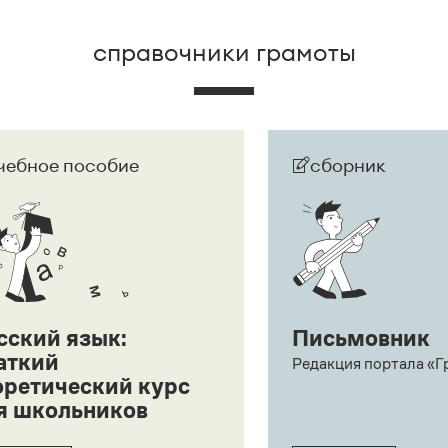
справочники грамоты
чебное пособие
сборник
сский язык:
Письмовник
аткий
Редакция портала «Г
оретический курс
я школьников