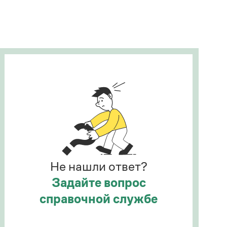
Рекомендуем
Учебник Грамоты
Правила русского языка: от азов до тонкостей
Интерактивные упражнения: от простого к
сложному
Скороговорки
Издательство
Словари
Научпоп
Не нашли ответ?
Учебники и справочники
Все книги
Задайте вопрос
справочной службе