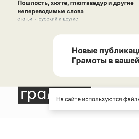
Пошлость, хюгге, глюггаведур и другие
непереводимые слова
статьи
русский и другие
Новые публикац
Грамоты в вашей
На сайте используются файлы
Рубрики
О про
Справочная служба
О порт