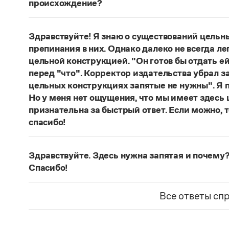
происхождение?
Нет, не существует и не существовало. Это вы
Страница ответа
Здравствуйте! Я знаю о существований цельн
препинания в них. Однако далеко не всегда ле
цельной конструкцией. "Он готов бы отдать ей
перед "что". Корректор издательства убрал з
цельных конструкциях запятые не нужны". Я п
Но у меня нет ощущения, что мы имеет здесь
признательна за быстрый ответ. Если можно, 
спасибо!
Действительно, в данном случае не приходитс
(термин из справочника по пунктуации Д. Э. Ро
Здравствуйте. Здесь нужна запятая и почему?
— сложноподчиненное местоименно-соотносит
Спасибо!
всё
.
Запятая нужна, она отделяет части сложнопод
Страница ответа
представляет собой инфинитивное предложени
Все ответы сп
Страница ответа