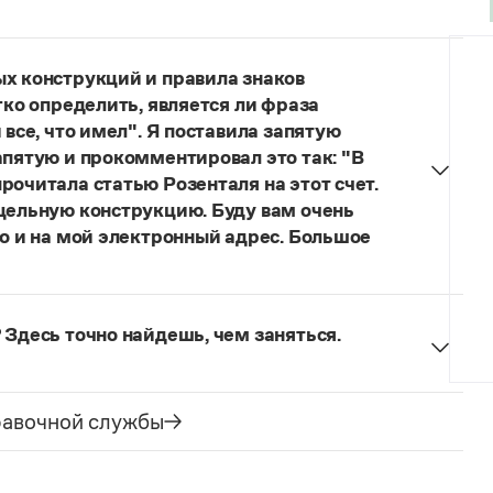
думанное слово.
ых конструкций и правила знаков
гко определить, является ли фраза
 все, что имел". Я поставила запятую
апятую и прокомментировал это так: "В
рочитала статью Розенталя на этот счет.
 цельную конструкцию. Буду вам очень
то и на мой электронный адрес. Большое
я говорить о цельном по смыслу выражении
зенталя).
Он готов был отдать ей всё, что имел
 Здесь точно найдешь, чем заняться.
ельное предложение с соотносительным словом
чиненного предложения (придаточная часть
е).
равочной службы