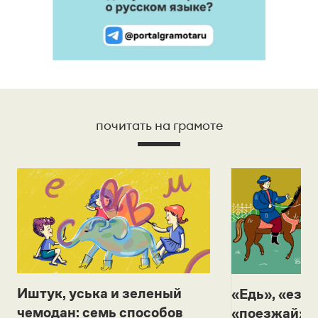
почитать на грамоте
Иштук, уська и зеленый
«Едь», «езж
чемодан: семь способов
«поезжай»? 