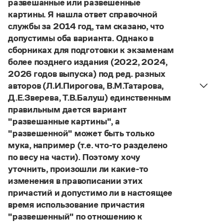
развешанные или развешенные
Управление в русском языке
Правила русской орфографии и пунктуации
Словари русского языка как государственного
картины. Я нашла ответ справочной
Словарь русских имён
(1956)
службы за 2014 год, там сказано, что
Словарь методических терминов
допустимы оба варианта. Однако в
Справочники
сборниках для подготовки к экзаменам
более позднего издания (2022, 2024,
Правила русской орфографии и пунктуации
2026 годов выпуска) под ред. разных
Русский язык. Краткий теоретический курс
авторов (Л.И.Пирогова, В.М.Татарова,
для школьников
Д.Е.Зверева, Т.В.Балуш) единственным
Письмовник
Справочник по пунктуации
правильным дается вариант
Словарь-справочник трудностей
"развешанные картины", а
Справочник по фразеологии
"развешенной" может быть только
Азбучные истины
мука, например (т.е. что-то разделено
Словарь-справочник непростые слова
по весу на части). Поэтому хочу
Все справочники портала
уточнить, произошли ли какие-то
изменения в правописании этих
причастий и допустимо ли в настоящее
Журнал
время использование причастия
"развешенный" по отношению к
Новости и события