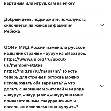
Статьи
картинам или игрушкам на елке?
Монологи
ответ
Наш
2014 года по-прежнему актуален.
Интервью
Авторы пособий, о которых Вы говорите, почему-
Лекции и подкасты
Добрый день, подскажите, пожалуйста,
то игнорируют рекомендации нормативных
Рекомендуем
склоняется ли женская фамилия
словарей русского языка, в которых указан глагол
Ребежа
развесить
(от него образована форма
Фамилия
Ребежа
склоняется (и мужская,
развешенный
) со значением «повесить в разных
Учебник Грамоты
и женская).
местах (несколько, много предметов)». Ср.:
ООН и МИД России изменили русское
Страница ответа
Я знаю, что на стенах своей квартиры вы
Правила русского языка: от азов до тонкостей
название страны «Науру» на «Наоэро».
Интерактивные упражнения: от простого к сложному
развесили разные географические карты
https://www.un.org/ru/about-
Скороговорки
(И. С. Тургенев, Бретер). И эти карты, безусловно,
us/member-states
развешены.
https://mid.ru/ru/maps/nr/ То есть
теперь для страны и острова можно
Страница ответа
Издательство
использовать оба варианта? А что
делать с названием жителей и народа
Словари
«науру», «наурцами»,«науруанцами»,
Научпоп
прилагательным «науруанский» и
Учебники и справочники
полезным ископаемым «науруит»?
Все книги