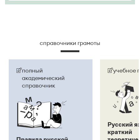
справочники грамоты
полный
учебное 
академический
справочник
Русский я
краткий
Правила русской
теоретиче