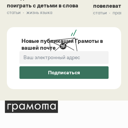
поиграть с детьми в слова
повелевать 
статьи
жизнь языка
статьи
правил
Новые публикации Грамоты в
вашей почте
Подписаться