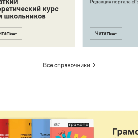
аткий
Редакция портала «Г
оретический курс
я школьников
итать
Читать
Все справочники