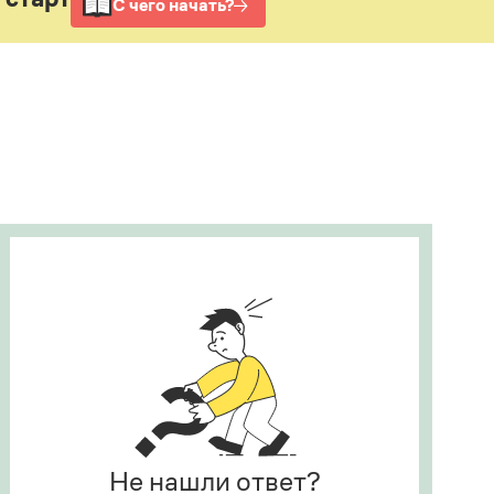
Рекомендуем
Учебник Грамоты
Правила русского языка: от азов до тонкостей
Интерактивные упражнения: от простого к
сложному
Скороговорки
Издательство
Словари
Научпоп
Учебники и справочники
Все книги
Не нашли ответ?