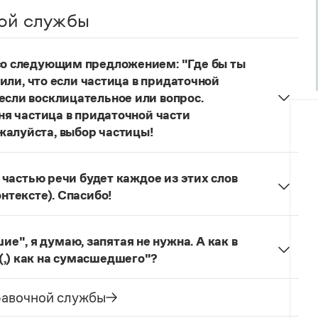
ой службы
 со следующим предложением: "Где бы ты
учили, что если частица в придаточной
если восклицательное или вопрос.
еня частица в придаточной части
жалуйста, выбор частицы!
одителях!
Частица
не
пишется в независимых
о не был!
й частью речи будет каждое из этих слов
онтексте). Спасибо!
льзуется для эмоционального усиления отказа
л. сообщения.
Щас!
— синтаксический
", я думаю, запятая не нужна. А как в
ложение) со значением категорического
(,) как на сумасшедшего"?
бо, иногда в сочетании с презрением, возмущением
как сумасшедшие
запятая не ставится, так как у
зеологический словарь. М., 2013. С. 273). Это
ение образа действия. В предложении
Она
равочной службы
ак препинания:
Ага, щас!
;
Ага! Щас!
ая ставится, так как сравнительный оборот имеет