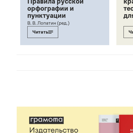
Правила русской
кр
орфографии и
те
пунктуации
дл
ий,
В. В. Лопатин (ред.)
Читать
Ч