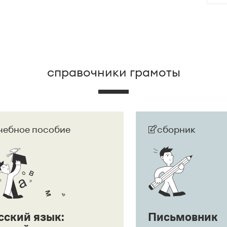
 развернут в придаточное предложение:
Она
дшего.
справочники грамоты
чебное пособие
сборник
сский язык:
Письмовник