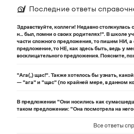
Последние ответы справочн
Здравствуйте, коллеги! Недавно столкнулась
н... был, помни о своих родителях!". В школе 
части сложного предложения, то пишем НИ, а 
предложение, то НЕ, как здесь быть, ведь у м
восклицательного предложения. Поясните, по
Правильно:
Где бы ты ни был, помни о своих р
восклицательных предложениях:
Где ты тольк
"Ага(,) щас!". Также хотелось бы узнать, како
Страница ответа
— "ага" и "щас" (по крайней мере, в данном к
частица
Ага
—
, которая в данном случае испо
говорящего поверить в достоверность какого-
В предложении "Они носились как сумасшедшие
фразеологизм (коммуникема, нечленимое пред
таком предложении: "Она посмотрела на него
отрицания, несогласия, отказа сделать что-ли
Действительно, в предложении
Они носились 
и т. п. (см.: Меликян В. Ю. Синтаксический фра
сравнительного оборота на первом плане знач
Все ответы сп
разные единицы, между которыми ставится зн
посмотрела на него, как на сумасшедшего
запят