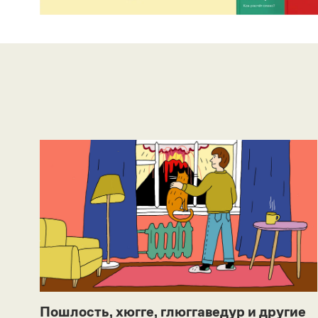
Пошлость, хюгге, глюггаведур и другие