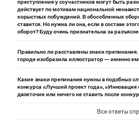
преступления у соучастников могут быть раз
действует по мотивам национальной ненавист
корыстных побуждений. В обособленных оборо
ставится. Но нужна ли она, если в составе эт
оборот? Буду очень признательна за разъясне
«Правил русской орфографии и пунктуаци
В § 94
слова и сочетания слов, стоящие на границе 
Правильно ли расставлены знаки препинания. 
следующему за ними предложению, не отделяю
городе изобразила иллюстратор — именно ем
должно быть сорвалась ставня
(Ч.). По этому 
Нужно закрыть запятой придаточную часть:
По
Мотивы совершения преступления у соучастн
изобразила иллюстратор, — именно ему посвя
подстрекатель действует по мотивам национа
Какие знаки препинания нужны в подобных с
из корыстных побуждений
. Заметим, однако, 
Страница ответа
конкурса «Лучший проект года», «Инновация 
запятая, а другие знаки:
Мотивы совершения пр
двоеточие или ничего не ставить после конку
например, подстрекатель действует по мотив
Это так называемое эллиптическое предложен
а исполнитель — из корыстных побуждений
;
М
отсутствующим сказуемым). В них при наличии 
Все ответы сп
могут быть разными. Например, подстрекате
не нужен. В приведенном примере, однако, тир
ненависти или вражды, а исполнитель — из к
«Лучший проект года»
— название не конкурса
номинаций конкурса — «Лучший проект года», 
Страница ответа