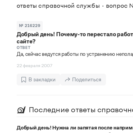
В. М
ответы справочной службы
вопрос №
Большой универсальный словарь русского языка
Спр
Сл
Русский орфографический словарь
Реда
Русское словесное ударение
Современный словарь иностранных слов
Вс
№ 216229
Все
Словарь антонимов
Добрый день! Почему-то перестало работ
Словарь методических терминов
сайте?
Словарь русских имён
Словарь синонимов
ОТВЕТ
Словарь собственных имён
Да, сейчас ведутся работы по устранению непола
Словарь трудностей русского языка
Управление в русском языке
22 февраля 2007
Словари русского языка как государственного
В закладки
Поделиться
Последние ответы справочн
Добрый день! Нужна ли запятая после наприм