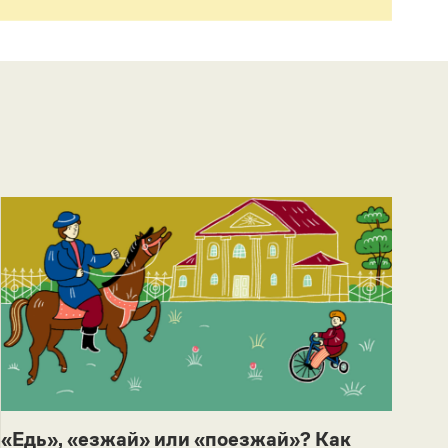
«Едь», «езжай» или «поезжай»? Как