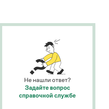
Рекомендуем
Учебник Грамоты
Правила русского языка: от азов до тонкостей
Интерактивные упражнения: от простого к
сложному
Скороговорки
Издательство
Словари
Научпоп
Не нашли ответ?
Учебники и справочники
Все книги
Задайте вопрос
справочной службе