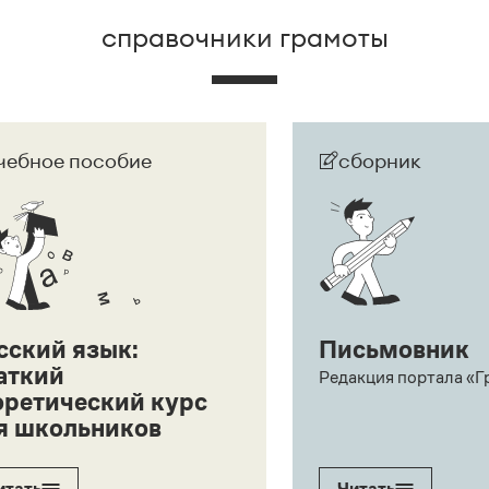
справочники грамоты
чебное пособие
сборник
сский язык:
Письмовник
аткий
Редакция портала «Г
оретический курс
я школьников
итать
Читать