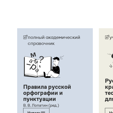
Страница ответа
полный академический
у
справочник
Ру
Правила русской
кр
орфографии и
те
пунктуации
дл
ий,
В. В. Лопатин (ред.)
Читать
Ч