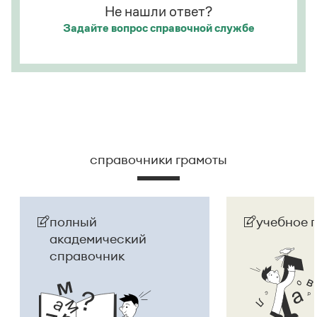
Не нашли ответ?
именительном падеже имеет форму
Танчина
, она
Задайте вопрос
справочной службе
склоняется:
Анна Танчина, тетрадь Анны
Танчиной, выдать диплом Анне Танчиной
.
Страница ответа
справочники грамоты
полный
учебное 
академический
справочник