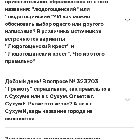
прилагательное, образованное от этого
Управление в русском языке
Правила русской орфографии и пунктуации
Словари русского языка как государственного
названия: "людогощенский" или
Словарь русских имён
(1956)
"людогощинский"? И как можно
Словарь методических терминов
обосновать выбор одного или другого
Справочники
написания? В различных источниках
встречаются варианты
Правила русской орфографии и пунктуации
"Людогощенский крест" и
Русский язык. Краткий теоретический курс
"Людогощинский крест". Что из этого
для школьников
правильно?
Письмовник
Справочник по пунктуации
Есть орфографическое правило:
Словарь-справочник трудностей
в прилагательных, образованных от
Справочник по фразеологии
Добрый день! В вопросе № 323703
географических названий на -
а
(-
я
), пишется
Азбучные истины
"Грамоту" спрашивали, как правильно в
суффикс -
инск
-. Правильно:
Людогоща
—
Словарь-справочник непростые слова
г. Сухуме или в г. Сухум. Ответ: в г.
Все справочники портала
людогощинский
. Ср.:
Балашиха
—
балашихинский
,
СухумЕ. Разве это верно? А не в г.
Ельня
—
ельнинский
,
Истра
—
истринский
,
СухумИ, ведь название города не
Находка
—
находкинский
,
Охта
—
охтинский
,
склоняется.
Ялта
—
ялтинский
.
Журнал
Если название используется в форме
Сухум
, оно
Страница ответа
склоняется:
в Сухуме, в городе Сухуме,
Новости и события
Здравствуйте, интересует вопрос по