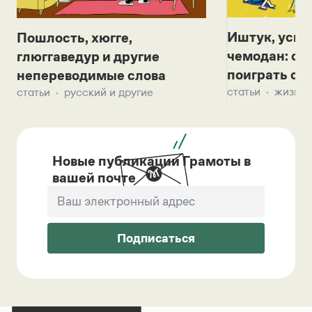
Иштук, уськ
Пошлость, хюгге,
чемодан: се
глюггаведур и другие
поиграть с д
непереводимые слова
статьи
жизнь 
статьи
русский и другие
Новые публикации Грамоты в
вашей почте
Подписаться