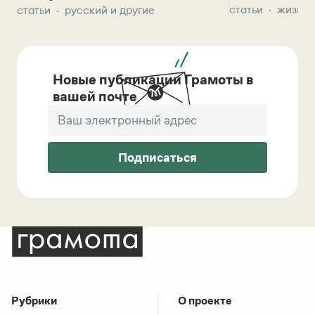
статьи
жизнь 
статьи
русский и другие
Новые публикации Грамоты в
вашей почте
Подписаться
Рубрики
О проекте