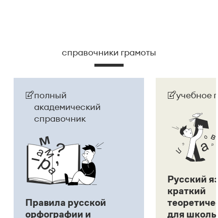
справочники грамоты
полный
учебное 
академический
справочник
Русский я
краткий
Правила русской
теоретиче
орфографии и
для школь