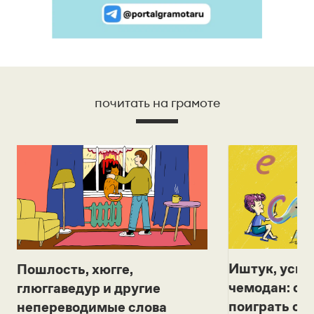
почитать на грамоте
Иштук, уськ
Пошлость, хюгге,
чемодан: се
глюггаведур и другие
поиграть с д
непереводимые слова