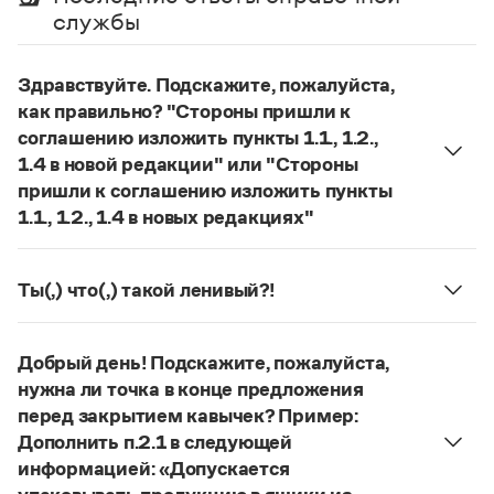
Управление в русском языке
Правила русской орфографии и пунктуации
службы
Словари русского языка как государственного
Словарь русских имён
(1956)
Словарь методических терминов
Здравствуйте. Подскажите, пожалуйста,
Справочники
как правильно? "Стороны пришли к
соглашению изложить пункты 1.1., 1.2.,
Правила русской орфографии и пунктуации
1.4 в новой редакции" или "Стороны
Русский язык. Краткий теоретический курс
пришли к соглашению изложить пункты
для школьников
1.1., 1.2., 1.4 в новых редакциях"
Письмовник
Справочник по пунктуации
Корректно использовать единственное
Словарь-справочник трудностей
число:
Стороны пришли к соглашению изложить
Справочник по фразеологии
Ты(,) что(,) такой ленивый?!
пункты 1.1., 1.2., 1.4 в новой редакции
.
Азбучные истины
Возможны варианты с разным смыслом:
Ты что,
Словарь-справочник непростые слова
Страница ответа
такой ленивый?
(«Неужели ты такой
Все справочники портала
Добрый день! Подскажите, пожалуйста,
ленивый?»);
Ты что такой ленивый?
(«Почему
нужна ли точка в конце предложения
ты такой ленивый?»).
перед закрытием кавычек? Пример:
Страница ответа
Журнал
Дополнить п.2.1 в следующей
информацией: «Допускается
Новости и события