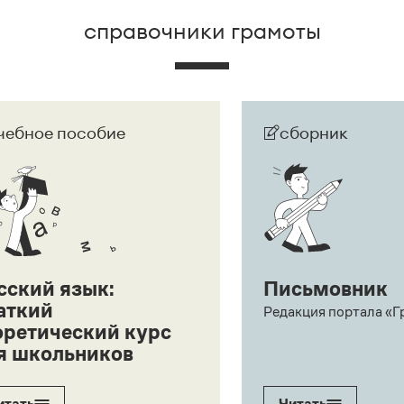
справочники грамоты
чебное пособие
сборник
сский язык:
Письмовник
аткий
Редакция портала «Г
оретический курс
я школьников
итать
Читать