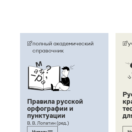
полный академический
у
справочник
Ру
Правила русской
кр
орфографии и
те
пунктуации
дл
ий,
В. В. Лопатин (ред.)
Читать
Ч