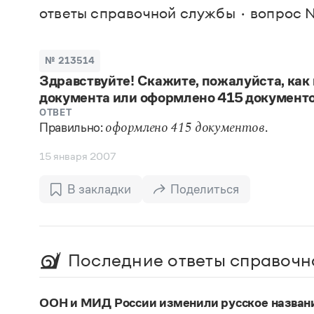
В. М
ответы справочной службы
вопрос №
Большой универсальный словарь русского языка
Спр
Сл
Русский орфографический словарь
Реда
Русское словесное ударение
Современный словарь иностранных слов
Вс
№ 213514
Все
Словарь антонимов
Здравствуйте! Скажите, пожалуйста, как
Словарь методических терминов
документа или оформлено 415 документо
Словарь русских имён
Словарь синонимов
ОТВЕТ
Словарь собственных имён
Правильно:
.
оформлено 415 документов
Словарь трудностей русского языка
Управление в русском языке
15 января 2007
Словари русского языка как государственного
В закладки
Поделиться
Последние ответы справочн
ООН и МИД России изменили русское названи