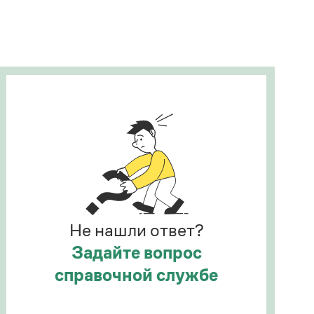
Рекомендуем
Учебник Грамоты
Правила русского языка: от азов до тонкостей
Интерактивные упражнения: от простого к
сложному
Скороговорки
Издательство
Словари
Научпоп
Не нашли ответ?
Учебники и справочники
Все книги
Задайте вопрос
справочной службе