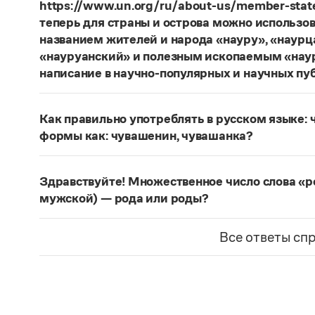
https://www.un.org/ru/about-us/member-state
теперь для страны и острова можно использов
названием жителей и народа «науру», «наур
«науруанский» и полезным ископаемым «нау
написание в научно-популярных и научных пу
Изменение касается только официального назв
образованные от топонима
Науру
, никуда из 
Как правильно употреблять в русском языке:
использованы в любых текстах. Здесь можно о
формы как: чувашенин, чувашанка?
скользкую дорожку, уводящую в бездну острейш
Правильно:
чуваши
, в единственном числе —
ч
прилагательное
белорусский
, хотя официально
отмечен как устаревший.
Беларусь
. И
молдаване
остались в русском язы
Здравствуйте! Множественное число слова «р
стало
Молдовой
.
Страница ответа
мужской) — рода или роды?
Форма множественного числа в этом значени
Страница ответа
Все ответы сп
Страница ответа