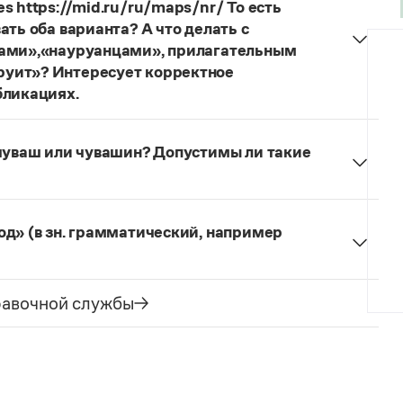
s https://mid.ru/ru/maps/nr/ То есть
ать оба варианта? А что делать с
цами»,«науруанцами», прилагательным
руит»? Интересует корректное
бликациях.
ания государства. Все остальные слова,
русского языка не делись и по-прежнему могут быть
 чуваш или чувашин? Допустимы ли такие
сторожно вспомнить (хотя мы и вступаем на
их дискуссий), что в русском языке осталось
уваш
и
чувашка
. Вариант
чувашин
в словарях
е название государства изменилось на
Республика
ке
молдаванами
, когда государство официально
од» (в зн. грамматический, например
и —
ро́ды
.
равочной службы