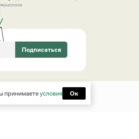
монологи
Подписаться
 вы принимаете
условия
Ок
Функционирует при финансовой
поддержке Министерства цифрового