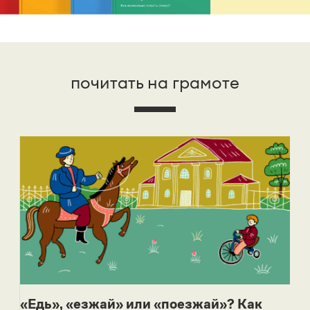
почитать на грамоте
«Едь», «езжай» или «поезжай»? Как