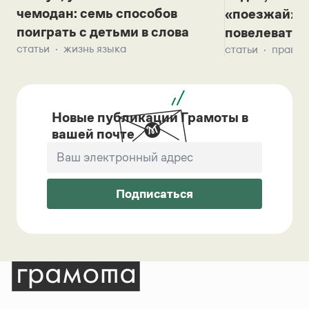
чемодан: семь способов
«поезжай»? 
поиграть с детьми в слова
повелевать 
статьи
жизнь языка
статьи
правил
Новые публикации Грамоты в
вашей почте
Подписаться