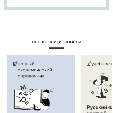
справочники грамоты
полный
учебное 
академический
справочник
Русский я