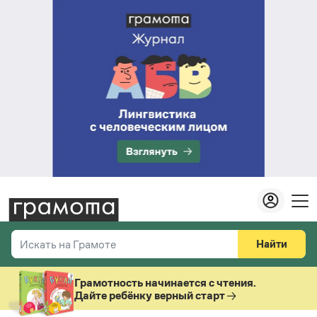
Найти
Искать на Грамоте
Везде
Справочная служба