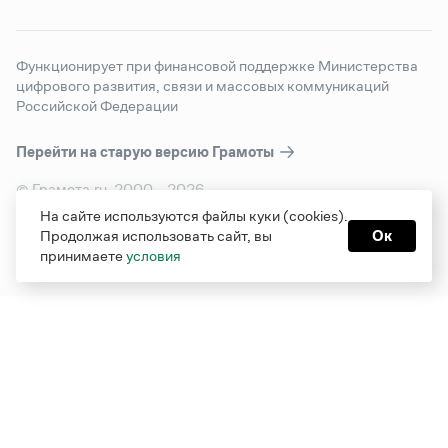
Функционирует при финансовой поддержке Министерства
цифрового развития, связи и массовых коммуникаций
Российской Федерации
Перейти на старую версию
Грамоты
© Грамота.ru, 2000 – 2026
Свидетельство о регистрации СМИ: ЭЛ № ФС 77 - 84700,
На сайте используются файлы куки (cookies).
выдано 10.02.2023
Продолжая использовать сайт, вы
Ок
Дизайн — Мария Екимова /
Мотка
принимаете
условия
Реклама