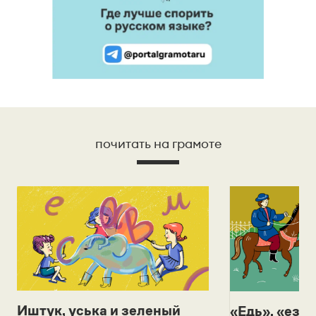
почитать на грамоте
Иштук, уська и зеленый
«Едь», «езж