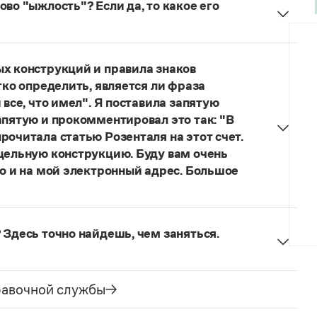
во "ыжлость"? Если да, то какое его
думанное слово.
ых конструкций и правила знаков
гко определить, является ли фраза
 все, что имел". Я поставила запятую
апятую и прокомментировал это так: "В
рочитала статью Розенталя на этот счет.
 цельную конструкцию. Буду вам очень
то и на мой электронный адрес. Большое
я говорить о цельном по смыслу выражении
зенталя).
Он готов был отдать ей всё, что имел
 Здесь точно найдешь, чем заняться.
ельное предложение с соотносительным словом
чиненного предложения (придаточная часть
е).
равочной службы