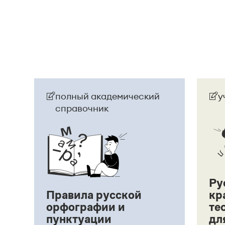
полный академический
у
справочник
Ру
Правила русской
кр
орфографии и
те
пунктуации
дл
ий,