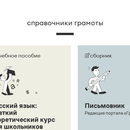
справочники грамоты
чебное пособие
сборник
сский язык:
Письмовник
аткий
Редакция портала «Г
оретический курс
я школьников