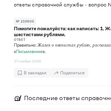
В. М
ответы справочной службы
вопрос 
Большой универсальный словарь русского языка
Спр
Сл
Русский орфографический словарь
Реда
Русское словесное ударение
Современный словарь иностранных слов
Вс
№ 210905
Все
Словарь антонимов
Помогите пожалуйста: как написать: 1. Ж
Словарь методических терминов
шестистами рублями.
Словарь русских имён
Словарь синонимов
ОТВЕТ
Словарь собственных имён
Правильно:
Жалел о пятистах рублях, распол
Словарь трудностей русского языка
«
Письмовнике
».
Управление в русском языке
Словари русского языка как государственного
27 ноября 2006
В закладки
Поделиться
Последние ответы справочн