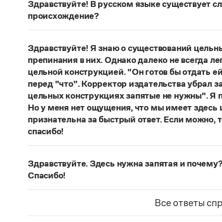
Здравствуйте! В русском языке существует сло
происхождение?
Нет, не существует и не существовало. Это вы
Страница ответа
Здравствуйте! Я знаю о существований цельн
препинания в них. Однако далеко не всегда ле
цельной конструкцией. "Он готов бы отдать ей
перед "что". Корректор издательства убрал з
цельных конструкциях запятые не нужны". Я п
Но у меня нет ощущения, что мы имеет здесь
признательна за быстрый ответ. Если можно, 
спасибо!
Действительно, в данном случае не приходитс
(термин из справочника по пунктуации Д. Э. Ро
Здравствуйте. Здесь нужна запятая и почему?
— сложноподчиненное местоименно-соотносит
Спасибо!
всё
.
Запятая нужна, она отделяет части сложнопод
Страница ответа
представляет собой инфинитивное предложени
Все ответы сп
Страница ответа