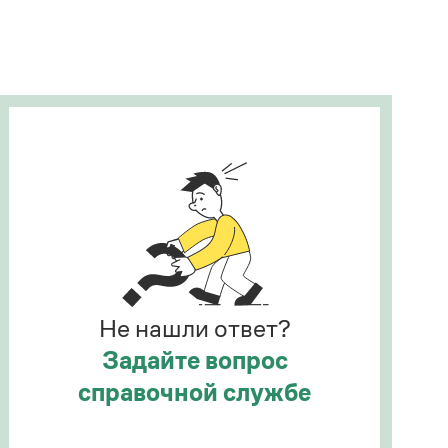
Рекомендуем
Учебник Грамоты
Правила русского языка: от азов до тонкостей
Интерактивные упражнения: от простого к
сложному
Скороговорки
Издательство
Словари
Научпоп
Не нашли ответ?
Учебники и справочники
Все книги
Задайте вопрос
справочной службе