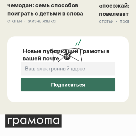
чемодан: семь способов
«поезжай»? 
поиграть с детьми в слова
повелевать 
статьи
жизнь языка
статьи
правил
Новые публикации Грамоты в
вашей почте
Подписаться