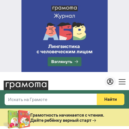
Найти
Искать на Грамоте
Везде
Справочная служба