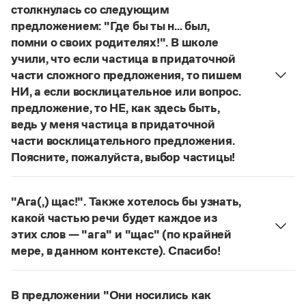
Управление в русском языке
Правила русской орфографии и пунктуации
столкнулась со следующим
Словари русского языка как государственного
Словарь русских имён
(1956)
предложением: "Где бы ты н... был,
Словарь методических терминов
помни о своих родителях!". В школе
учили, что если частица в придаточной
Справочники
части сложного предложения, то пишем
НИ, а если восклицательное или вопрос.
Правила русской орфографии и пунктуации
предложение, то НЕ, как здесь быть,
Русский язык. Краткий теоретический курс
для школьников
ведь у меня частица в придаточной
Письмовник
части восклицательного предложения.
Справочник по пунктуации
Поясните, пожалуйста, выбор частицы!
Словарь-справочник трудностей
Правильно:
Где бы ты ни был, помни о своих
Справочник по фразеологии
Азбучные истины
родителях!
Частица
не
пишется в независимых
"Ага(,) щас!". Также хотелось бы узнать,
Словарь-справочник непростые слова
восклицательных предложениях:
Где ты только
Все справочники портала
какой частью речи будет каждое из
не был!
этих слов — "ага" и "щас" (по крайней
Страница ответа
мере, в данном контексте). Спасибо!
частица
Ага
—
, которая в данном случае
Журнал
используется для эмоционального усиления
В предложении "Они носились как
Новости и события
отказа говорящего поверить в достоверность