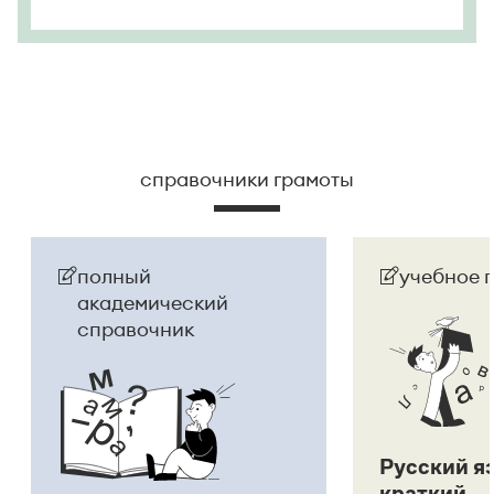
справочники грамоты
полный
учебное 
академический
справочник
Русский я
краткий