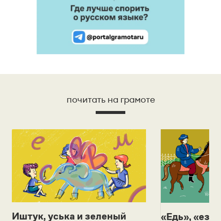
почитать на грамоте
Иштук, уська и зеленый
«Едь», «езж