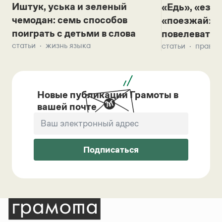
Иштук, уська и зеленый
«Едь», «езж
чемодан: семь способов
«поезжай»? 
поиграть с детьми в слова
повелевать 
статьи
жизнь языка
статьи
правил
Новые публикации Грамоты в
вашей почте
Подписаться