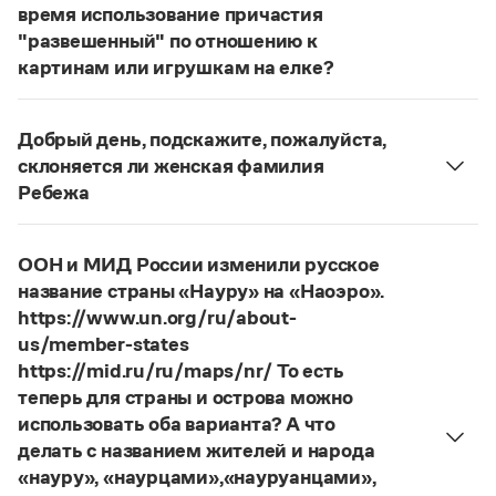
Статьи
время использование причастия
Монологи
"развешенный" по отношению к
Интервью
картинам или игрушкам на елке?
Лекции и подкасты
ответ
Наш
2014 года по-прежнему актуален.
Рекомендуем
Авторы пособий, о которых Вы говорите, почему-
Добрый день, подскажите, пожалуйста,
то игнорируют рекомендации нормативных
склоняется ли женская фамилия
словарей русского языка, в которых указан глагол
Учебник Грамоты
Ребежа
развесить
(от него образована форма
Фамилия
Ребежа
склоняется (и мужская, и
развешенный
) со значением «повесить в разных
Правила русского языка: от азов до тонкостей
женская).
Интерактивные упражнения: от простого к сложному
местах (несколько, много предметов)». Ср.:
Я
ООН и МИД России изменили русское
Скороговорки
Страница ответа
знаю, что на стенах своей квартиры вы развесили
название страны «Науру» на «Наоэро».
разные географические карты.
И. С. Тургенев,
https://www.un.org/ru/about-
Бретер. И эти карты, безусловно, развешены.
us/member-states
Издательство
https://mid.ru/ru/maps/nr/ То есть
Страница ответа
теперь для страны и острова можно
Словари
использовать оба варианта? А что
Научпоп
делать с названием жителей и народа
Учебники и справочники
«науру», «наурцами»,«науруанцами»,
Все книги