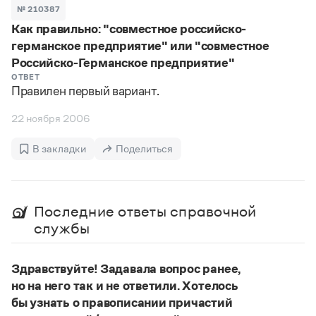
Задать вопрос справочной службе
Можно использовать знаки подстановки
№ 210387
Поиск по всем разделам
Горячие вопросы
Как правильно: "совместное российско-
Все вопросы
?
— для любого символа, включая пробелы и дефисы (
к?
германское предприятие" или "совместное
мпания
,
тер?а?а
,
общественно?полезный
)
Российско-Германское предприятие"
Словари
*
— для любого количества символов, кроме пробела
ОТВЕТ
видео-*
,
ране*ый
(
)
Словари
Правилен первый вариант.
Русский орфографический словарь
Ответы справочной службы
Большой орфоэпический словарь русского языка
Большой орфоэпический словарь русского языка
22 ноября 2006
Большой толковый словарь русских глаголов
Словарь трудностей русского языка
Справочники
Большой толковый словарь русских существительных
В закладки
Поделиться
Русское словесное ударение
Большой толковый словарь русского языка
Словарь собственных имён
Правила русской орфографии и пунктуации
Учебник
Большой универсальный словарь русского языка
Большой универсальный словарь русского языка
Русский язык: краткий теоретический курс для
Русский орфографический словарь
Большой толковый словарь русского языка
школьников
Журнал
Русское словесное ударение
Последние ответы справочной
Современный словарь иностранных слов
Современный словарь иностранных слов
Письмовник
службы
Словарь антонимов
Большой толковый словарь русских
Справочник по пунктуации
Словарь методических терминов
существительных
Словарь-справочник трудностей русского языка
Словарь русских имён
Здравствуйте! Задавала вопрос ранее,
Большой толковый словарь русских глаголов
Справочник по фразеологии
Словарь синонимов
но на него так и не ответили. Хотелось
Словарь синонимов
Словарь-справочник «Непростые слова»
Словарь собственных имён
Словарь трудностей русского языка
бы узнать о правописании причастий
Словарь антонимов
Азбучные истины
Управление в русском языке