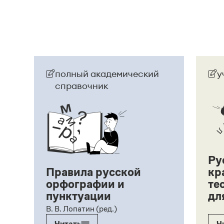
полный академический
у
справочник
Ру
Правила русской
кр
орфографии и
те
пунктуации
дл
ий,
В. В. Лопатин (ред.)
Читать
Ч