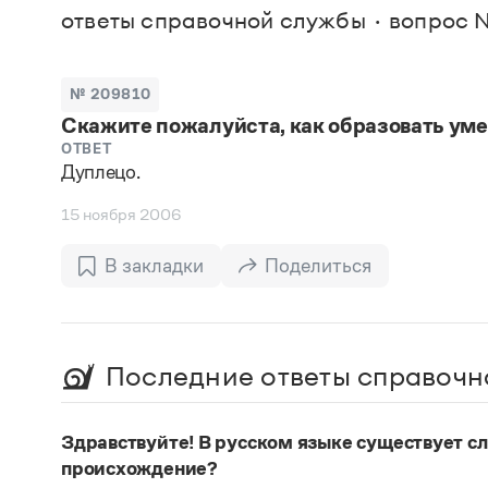
В. М
ответы справочной службы
вопрос 
Большой универсальный словарь русского языка
Спр
Сл
Русский орфографический словарь
Реда
Русское словесное ударение
Современный словарь иностранных слов
Вс
№ 209810
Все
Словарь антонимов
Скажите пожалуйста, как образовать уме
Словарь методических терминов
Словарь русских имён
ОТВЕТ
Дуплецо.
Словарь синонимов
Словарь собственных имён
15 ноября 2006
Словарь трудностей русского языка
Управление в русском языке
Словари русского языка как государственного
В закладки
Поделиться
Последние ответы справочн
Здравствуйте! В русском языке существует сло
происхождение?