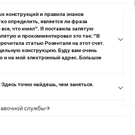
думанное слово.
ых конструкций и правила знаков
гко определить, является ли фраза
 все, что имел". Я поставила запятую
апятую и прокомментировал это так: "В
рочитала статью Розенталя на этот счет.
 цельную конструкцию. Буду вам очень
то и на мой электронный адрес. Большое
я говорить о цельном по смыслу выражении
зенталя).
Он готов был отдать ей всё, что имел
 Здесь точно найдешь, чем заняться.
ельное предложение с соотносительным словом
чиненного предложения (придаточная часть
е).
равочной службы