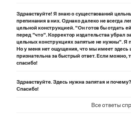
Нет, не существует и не существовало. Это вы
Страница ответа
Здравствуйте! Я знаю о существований цельн
препинания в них. Однако далеко не всегда ле
цельной конструкцией. "Он готов бы отдать ей
перед "что". Корректор издательства убрал з
цельных конструкциях запятые не нужны". Я п
Но у меня нет ощущения, что мы имеет здесь
признательна за быстрый ответ. Если можно, 
спасибо!
Действительно, в данном случае не приходитс
(термин из справочника по пунктуации Д. Э. Ро
Здравствуйте. Здесь нужна запятая и почему?
— сложноподчиненное местоименно-соотносит
Спасибо!
всё
.
Запятая нужна, она отделяет части сложнопод
Страница ответа
представляет собой инфинитивное предложени
Все ответы сп
Страница ответа