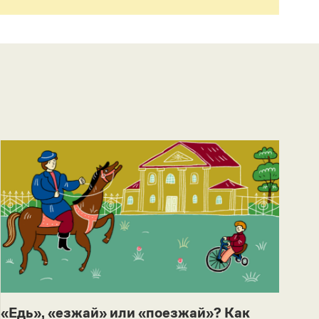
«Едь», «езжай» или «поезжай»? Как