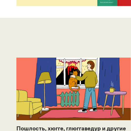
Пошлость, хюгге, глюггаведур и другие