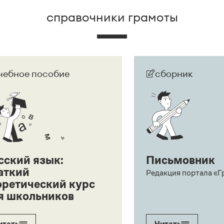
справочники грамоты
чебное пособие
сборник
сский язык:
Письмовник
аткий
Редакция портала «Г
оретический курс
я школьников
итать
Читать