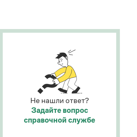
Рекомендуем
Учебник Грамоты
Правила русского языка: от азов до тонкостей
Интерактивные упражнения: от простого к
сложному
Скороговорки
Издательство
Словари
Научпоп
Не нашли ответ?
Учебники и справочники
Все книги
Задайте вопрос
справочной службе