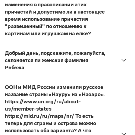
Статьи
изменения в правописании этих
Монологи
причастий и допустимо ли в настоящее
Интервью
время использование причастия
Лекции и подкасты
"развешенный" по отношению к
Рекомендуем
картинам или игрушкам на елке?
ответ
Наш
2014 года по-прежнему актуален.
Авторы пособий, о которых Вы говорите, почему-
Учебник Грамоты
Добрый день, подскажите, пожалуйста,
то игнорируют рекомендации нормативных
склоняется ли женская фамилия
словарей русского языка, в которых указан глагол
Правила русского языка: от азов до тонкостей
Ребежа
Интерактивные упражнения: от простого к сложному
развесить
(от него образована форма
Фамилия
Ребежа
склоняется (и мужская,
Скороговорки
развешенный
) со значением «повесить в разных
и женская).
местах (несколько, много предметов)». Ср.:
ООН и МИД России изменили русское
Страница ответа
Я знаю, что на стенах своей квартиры вы
название страны «Науру» на «Наоэро».
Издательство
развесили разные географические карты
https://www.un.org/ru/about-
(И. С. Тургенев, Бретер). И эти карты, безусловно,
us/member-states
Словари
развешены.
https://mid.ru/ru/maps/nr/ То есть
Научпоп
теперь для страны и острова можно
Страница ответа
Учебники и справочники
использовать оба варианта? А что
Все книги