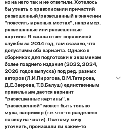
Управление в русском языке
Правила русской орфографии и пунктуации
но на него так и не ответили. Хотелось
Словари русского языка как государственного
Словарь русских имён
(1956)
бы узнать о правописании причастий
Словарь методических терминов
развешенный/развешанный в значении
"повесить в разных местах", например,
Справочники
развешанные или развешенные
картины. Я нашла ответ справочной
Правила русской орфографии и пунктуации
службы за 2014 год, там сказано, что
Русский язык. Краткий теоретический курс
допустимы оба варианта. Однако в
для школьников
Письмовник
сборниках для подготовки к экзаменам
Справочник по пунктуации
более позднего издания (2022, 2024,
Словарь-справочник трудностей
2026 годов выпуска) под ред. разных
Справочник по фразеологии
авторов (Л.И.Пирогова, В.М.Татарова,
Азбучные истины
Д.Е.Зверева, Т.В.Балуш) единственным
Словарь-справочник непростые слова
Все справочники портала
правильным дается вариант
"развешанные картины", а
"развешенной" может быть только
мука, например (т.е. что-то разделено
Журнал
по весу на части). Поэтому хочу
уточнить, произошли ли какие-то
Новости и события