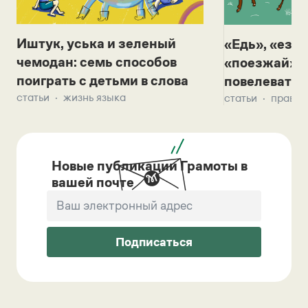
Иштук, уська и зеленый
«Едь», «езж
чемодан: семь способов
«поезжай»? 
поиграть с детьми в слова
повелевать 
статьи
жизнь языка
статьи
правил
Новые публикации Грамоты в
вашей почте
Подписаться