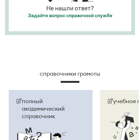
официально стало
Молдовой
.
Не нашли ответ?
Задайте вопрос
справочной службе
Страница ответа
справочники грамоты
полный
учебное 
академический
справочник