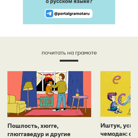
почитать на грамоте
Иштук, уськ
Пошлость, хюгге,
чемодан: се
глюггаведур и другие