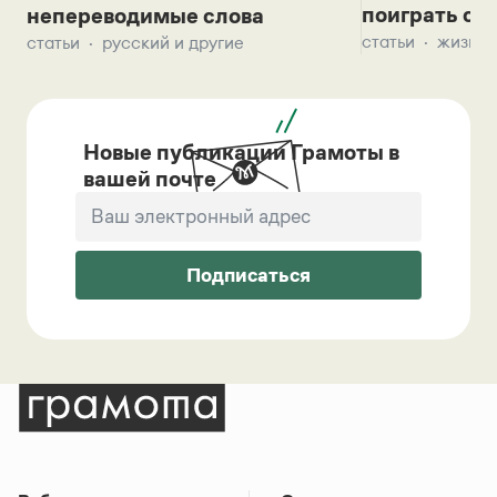
поиграть с д
непереводимые слова
статьи
жизнь 
статьи
русский и другие
Новые публикации Грамоты в
вашей почте
Подписаться