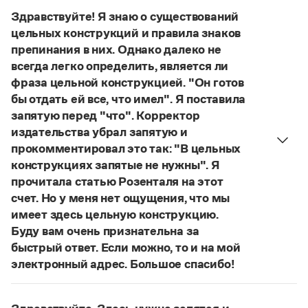
Управление в русском языке
Правила русской орфографии и пунктуации
выдуманное слово.
Словари русского языка как государственного
Здравствуйте! Я знаю о существований
Словарь русских имён
(1956)
Страница ответа
цельных конструкций и правила знаков
Словарь методических терминов
препинания в них. Однако далеко не
Справочники
всегда легко определить, является ли
фраза цельной конструкцией. "Он готов
Правила русской орфографии и пунктуации
бы отдать ей все, что имел". Я поставила
Русский язык. Краткий теоретический курс
запятую перед "что". Корректор
для школьников
издательства убрал запятую и
Письмовник
прокомментировал это так: "В цельных
Справочник по пунктуации
Словарь-справочник трудностей
конструкциях запятые не нужны". Я
Справочник по фразеологии
прочитала статью Розенталя на этот
Азбучные истины
счет. Но у меня нет ощущения, что мы
Словарь-справочник непростые слова
имеет здесь цельную конструкцию.
Все справочники портала
Буду вам очень признательна за
быстрый ответ. Если можно, то и на мой
электронный адрес. Большое спасибо!
Журнал
Действительно, в данном случае не приходится
говорить о цельном по смыслу выражении
Новости и события