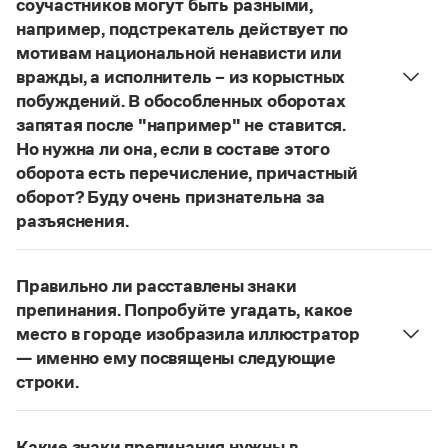
соучастников могут быть разными,
Управление в русском языке
Правила русской орфографии и пунктуации
Словари русского языка как государственного
например, подстрекатель действует по
Словарь русских имён
(1956)
мотивам национальной ненависти или
Словарь методических терминов
вражды, а исполнитель – из корыстных
Справочники
побуждений. В обособленных оборотах
запятая после "например" не ставится.
Правила русской орфографии и пунктуации
Но нужна ли она, если в составе этого
Русский язык. Краткий теоретический курс
оборота есть перечисление, причастный
для школьников
оборот? Буду очень признательна за
Письмовник
Справочник по пунктуации
разъяснения.
Словарь-справочник трудностей
«Правил русской орфографии и пунктуации»
В § 94
Справочник по фразеологии
под ред. В. В. Лопатина говорится, что вводные
Азбучные истины
Правильно ли расставлены знаки
слова и сочетания слов, стоящие на границе
Словарь-справочник непростые слова
препинания. Попробуйте угадать, какое
Все справочники портала
частей сложного предложения и относящиеся к
место в городе изобразила иллюстратор
следующему за ними предложению,
— именно ему посвящены следующие
не отделяются от него запятой:
Послышался
строки.
резкий стук, должно быть сорвалась ставня
(Ч.).
Журнал
Нужно закрыть запятой придаточную часть:
По этому правилу запятая после
например
Попробуйте угадать, какое место в городе
Новости и события
не нужна:
Мотивы совершения преступления у
Какие знаки препинания нужны в