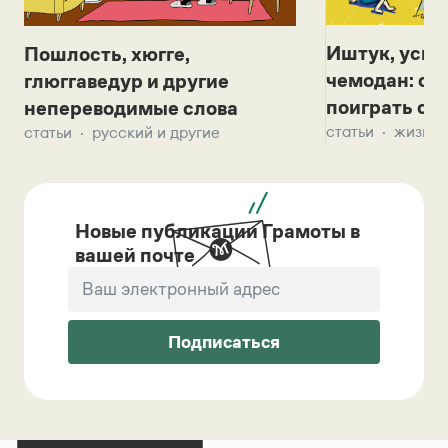
Иштук, уськ
Пошлость, хюгге,
чемодан: се
глюггаведур и другие
поиграть с д
непереводимые слова
статьи
жизнь 
статьи
русский и другие
Новые публикации Грамоты в
вашей почте
Подписаться