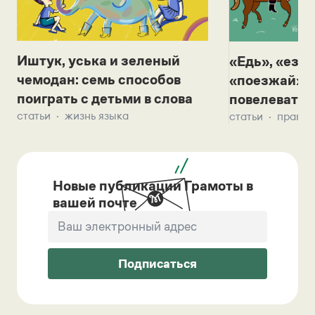
Иштук, уська и зеленый
«Едь», «езж
чемодан: семь способов
«поезжай»? 
поиграть с детьми в слова
повелевать 
статьи
жизнь языка
статьи
правил
Новые публикации Грамоты в
вашей почте
Подписаться