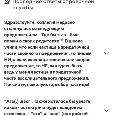
Последние ответы справочной
Управление в русском языке
Правила русской орфографии и пунктуации
Словари русского языка как государственного
службы
Словарь русских имён
(1956)
Словарь методических терминов
Здравствуйте, коллеги! Недавно
Справочники
столкнулась со следующим
предложением: "Где бы ты н... был,
Правила русской орфографии и пунктуации
помни о своих родителях!". В школе
Русский язык. Краткий теоретический курс
для школьников
учили, что если частица в придаточной
Письмовник
части сложного предложения, то пишем
Справочник по пунктуации
НИ, а если восклицательное или вопрос.
Словарь-справочник трудностей
предложение, то НЕ, как здесь быть,
Справочник по фразеологии
ведь у меня частица в придаточной
Азбучные истины
Словарь-справочник непростые слова
части восклицательного предложения.
Все справочники портала
Поясните, пожалуйста, выбор частицы!
Правильно:
Где бы ты ни был, помни о своих
родителях!
Частица
не
пишется в независимых
"Ага(,) щас!". Также хотелось бы узнать,
Журнал
восклицательных предложениях:
Где ты только
какой частью речи будет каждое из
не был!
этих слов — "ага" и "щас" (по крайней
Новости и события