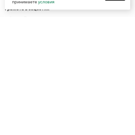
принимаете
условия
Грамота в соцсетях
Функционирует при финансовой поддержке Министерства
цифрового развития, связи и массовых коммуникаций
Российской Федерации
Перейти на старую версию
Грамоты
© Грамота.ru, 2000 – 2026
Свидетельство о регистрации СМИ: ЭЛ № ФС 77 - 84700,
выдано 10.02.2023
Дизайн — Мария Екимова /
Мотка
Реклама