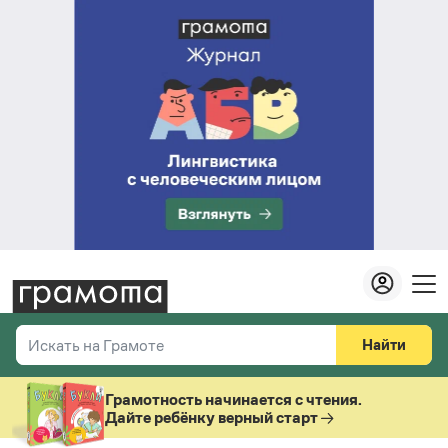
Найти
Искать на Грамоте
Везде
Справочная служба