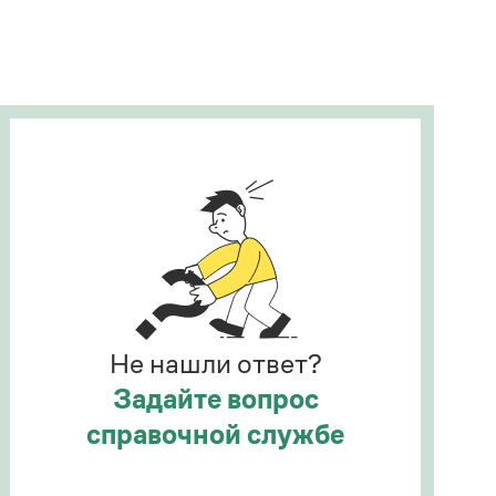
Рекомендуем
Учебник Грамоты
Правила русского языка: от азов до тонкостей
Интерактивные упражнения: от простого к
сложному
Скороговорки
Издательство
Словари
Научпоп
Не нашли ответ?
Учебники и справочники
Все книги
Задайте вопрос
справочной службе