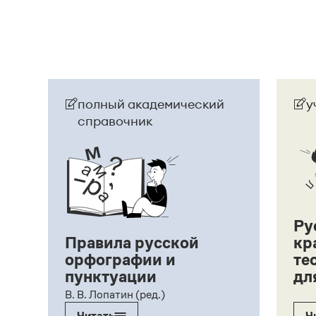
полный академический
у
справочник
Ру
Правила русской
кр
орфографии и
те
пунктуации
дл
ий,
В. В. Лопатин (ред.)
Читать
Ч