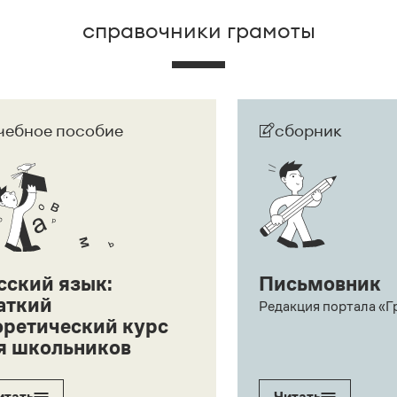
справочники грамоты
чебное пособие
сборник
сский язык:
Письмовник
аткий
Редакция портала «Г
оретический курс
я школьников
итать
Читать