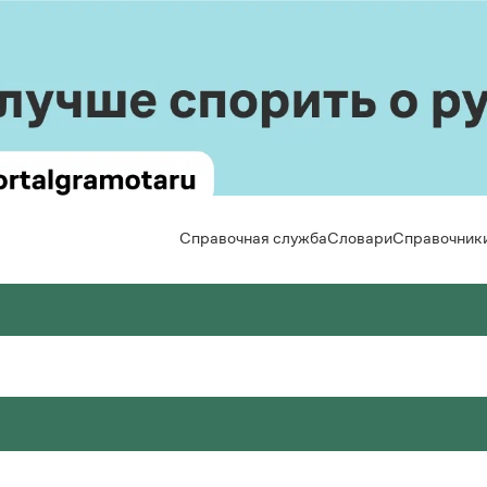
Справочная служба
Словари
Справочник
вила русской орфографии и пунктуации
льшой толковый словарь русского языка
Задать вопрос справочной службе
Правила от азов
Новости и 
Горячие вопросы
Интерактивные
Статьи
 Лопатин (ред.)
 А. Кузнецов (общ. ред.)
Справочная служба
кий язык. Краткий теоретический курс для
сский орфографический словарь
Скороговорки
Монологи
льников
Интервью
 В. Лопатин, О. Е. Иванова (ред.)
Все вопросы
Задать вопрос справочной службе
сское словесное ударение
Лекции и п
. Литневская
Все правила и 
Горячие вопросы
ьмовник
Рекоменду
 В. Зарва
Все вопросы
оварь собственных имён русского языка
кция портала «Грамота.ру»
авочник по пунктуации
 Л. Агеенко
Весь журна