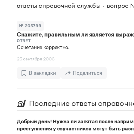
В. М
ответы справочной службы
вопрос 
Большой универсальный словарь русского языка
Спр
Сл
Русский орфографический словарь
Реда
Русское словесное ударение
Современный словарь иностранных слов
Вс
№ 205799
Все
Словарь антонимов
Скажите, правильным ли является выраж
Словарь методических терминов
Словарь русских имён
ОТВЕТ
Сочетание корректно.
Словарь синонимов
Словарь собственных имён
25 сентября 2006
Словарь трудностей русского языка
Управление в русском языке
Словари русского языка как государственного
В закладки
Поделиться
Последние ответы справочн
Добрый день! Нужна ли запятая после наприм
преступления у соучастников могут быть раз