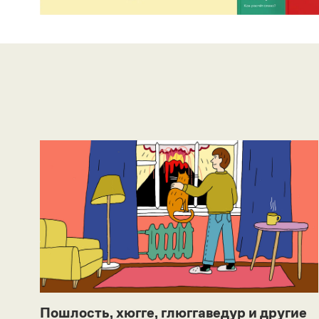
Пошлость, хюгге, глюггаведур и другие