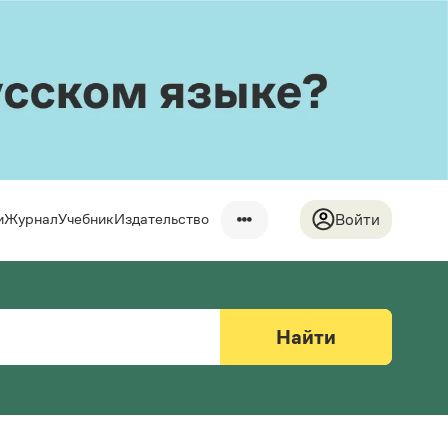
и
Журнал
Учебник
Издательство
Войти
 до тонкостей
события
Словари
 упражнения
Научпоп
Журнал
Учебники и справочники
Найти
Новости и события
одкасты
упражнения
Все книги
Статьи
ем
Монологи
Интервью
л
Лекции и подкасты