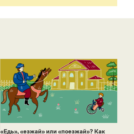
«Едь», «езжай» или «поезжай»? Как