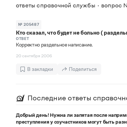
В. М
ответы справочной службы
вопрос 
Большой универсальный словарь русского языка
Спр
Сл
Русский орфографический словарь
Реда
Русское словесное ударение
Современный словарь иностранных слов
Вс
№ 205487
Все
Словарь антонимов
Кто сказал, что будет не больно ( раздел
Словарь методических терминов
Словарь русских имён
ОТВЕТ
Корректно раздельное написание.
Словарь синонимов
Словарь собственных имён
20 сентября 2006
Словарь трудностей русского языка
Управление в русском языке
Словари русского языка как государственного
В закладки
Поделиться
Последние ответы справочн
Добрый день! Нужна ли запятая после наприм
преступления у соучастников могут быть раз