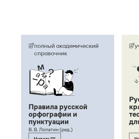
полный академический
у
справочник
Ру
Правила русской
кр
орфографии и
те
пунктуации
дл
ий,
В. В. Лопатин (ред.)
Читать
Ч