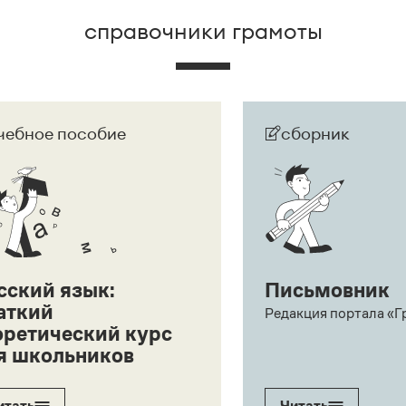
справочники грамоты
чебное пособие
сборник
сский язык:
Письмовник
аткий
Редакция портала «Г
оретический курс
я школьников
итать
Читать