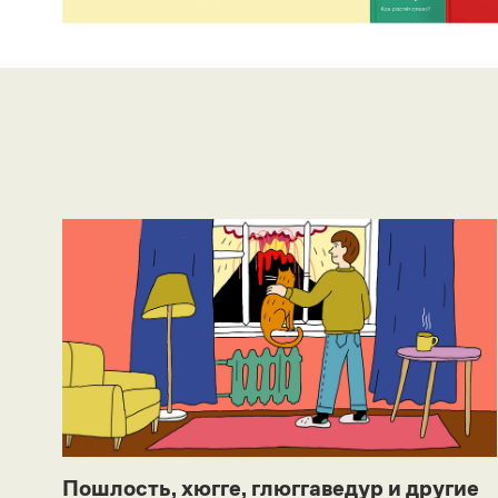
Пошлость, хюгге, глюггаведур и другие