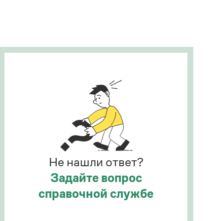
Рекомендуем
Учебник Грамоты
Правила русского языка: от азов до тонкостей
Интерактивные упражнения: от простого к
сложному
Скороговорки
Издательство
Словари
Научпоп
Не нашли ответ?
Учебники и справочники
Все книги
Задайте вопрос
справочной службе