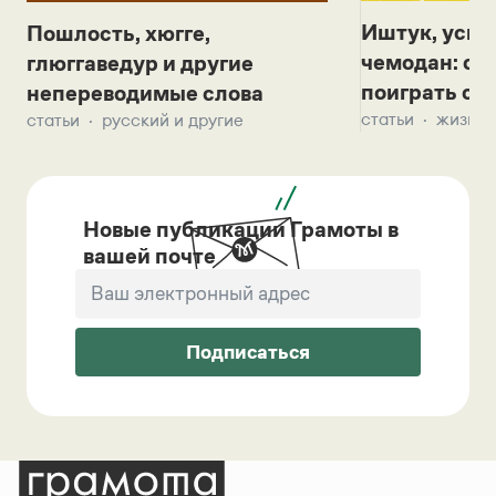
Иштук, уськ
Пошлость, хюгге,
чемодан: се
глюггаведур и другие
поиграть с д
непереводимые слова
статьи
жизнь 
статьи
русский и другие
Новые публикации Грамоты в
вашей почте
Подписаться