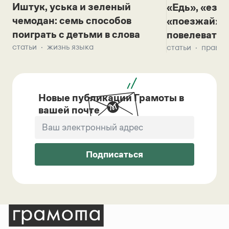
Иштук, уська и зеленый
«Едь», «езж
чемодан: семь способов
«поезжай»? 
поиграть с детьми в слова
повелевать 
статьи
жизнь языка
статьи
правил
Новые публикации Грамоты в
вашей почте
Подписаться