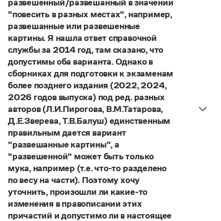
развешенный/развешанный в значении
Управление в русском языке
Правила русской орфографии и пунктуации
Словари русского языка как государственного
"повесить в разных местах", например,
Словарь русских имён
(1956)
развешанные или развешенные
Словарь методических терминов
картины. Я нашла ответ справочной
Справочники
службы за 2014 год, там сказано, что
допустимы оба варианта. Однако в
Правила русской орфографии и пунктуации
сборниках для подготовки к экзаменам
Русский язык. Краткий теоретический курс
более позднего издания (2022, 2024,
для школьников
2026 годов выпуска) под ред. разных
Письмовник
Справочник по пунктуации
авторов (Л.И.Пирогова, В.М.Татарова,
Словарь-справочник трудностей
Д.Е.Зверева, Т.В.Балуш) единственным
Справочник по фразеологии
правильным дается вариант
Азбучные истины
"развешанные картины", а
Словарь-справочник непростые слова
"развешенной" может быть только
Все справочники портала
мука, например (т.е. что-то разделено
по весу на части). Поэтому хочу
уточнить, произошли ли какие-то
Журнал
изменения в правописании этих
причастий и допустимо ли в настоящее
Новости и события