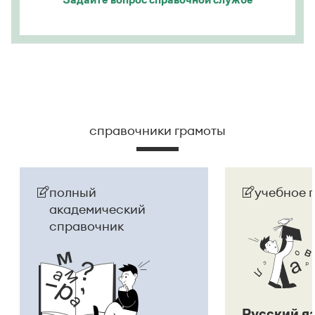
Страница ответа
справочники грамоты
полный
учебное 
академический
справочник
Русский я