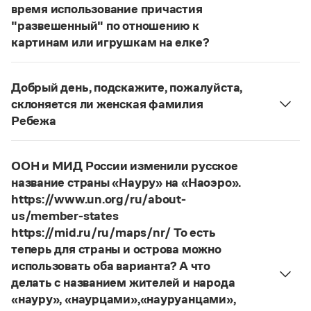
Статьи
время использование причастия
Монологи
"развешенный" по отношению к
Интервью
картинам или игрушкам на елке?
Лекции и подкасты
ответ
Наш
2014 года по-прежнему актуален.
Рекомендуем
Авторы пособий, о которых Вы говорите, почему-
Добрый день, подскажите, пожалуйста,
то игнорируют рекомендации нормативных
склоняется ли женская фамилия
словарей русского языка, в которых указан глагол
Учебник Грамоты
Ребежа
развесить
(от него образована форма
Фамилия
Ребежа
склоняется (и мужская,
развешенный
) со значением «повесить в разных
Правила русского языка: от азов до тонкостей
и женская).
Интерактивные упражнения: от простого к сложному
местах (несколько, много предметов)». Ср.:
ООН и МИД России изменили русское
Скороговорки
Страница ответа
Я знаю, что на стенах своей квартиры вы
название страны «Науру» на «Наоэро».
развесили разные географические карты
https://www.un.org/ru/about-
(И. С. Тургенев. Бретер). И эти карты, безусловно,
us/member-states
Издательство
развешены.
https://mid.ru/ru/maps/nr/ То есть
теперь для страны и острова можно
Страница ответа
Словари
использовать оба варианта? А что
Научпоп
делать с названием жителей и народа
Учебники и справочники
«науру», «наурцами»,«науруанцами»,
Все книги