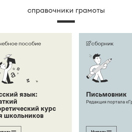
справочники грамоты
чебное пособие
сборник
сский язык:
Письмовник
аткий
Редакция портала «Г
оретический курс
я школьников
итать
Читать