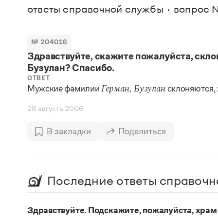
В. М
ответы справочной службы
вопрос 
Большой универсальный словарь русского языка
Спр
Сл
Русский орфографический словарь
Реда
Русское словесное ударение
Современный словарь иностранных слов
Вс
№ 204016
Все
Словарь антонимов
Здравствуйте, скажите пожалуйста, скло
Словарь методических терминов
Бузулан? Спасибо.
Словарь русских имён
Словарь синонимов
ОТВЕТ
Словарь собственных имён
Мужские фамилии
склоняются, 
Герман, Бузулан
Словарь трудностей русского языка
Управление в русском языке
28 августа 2006
Словари русского языка как государственного
В закладки
Поделиться
Последние ответы справочн
Здравствуйте. Подскажите, пожалуйста, храм