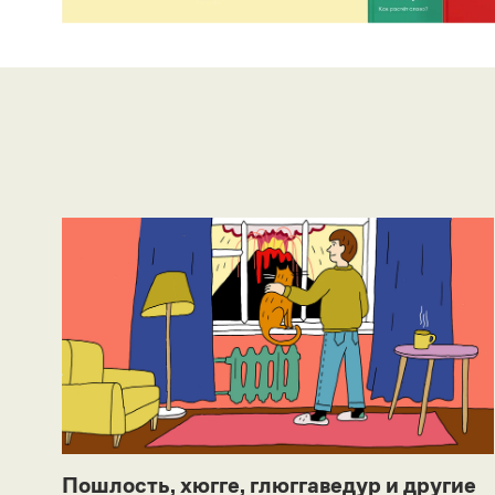
Пошлость, хюгге, глюггаведур и другие