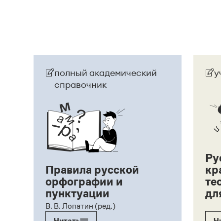
полный академический
у
справочник
Ру
Правила русской
кр
орфографии и
те
пунктуации
дл
ий,
В. В. Лопатин (ред.)
Читать
Ч