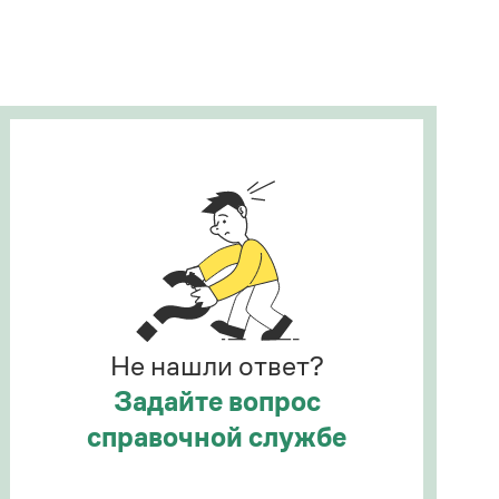
Рекомендуем
Учебник Грамоты
Правила русского языка: от азов до тонкостей
Интерактивные упражнения: от простого к
сложному
Скороговорки
Издательство
Словари
Научпоп
Не нашли ответ?
Учебники и справочники
Все книги
Задайте вопрос
справочной службе