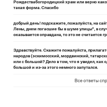
Рождествабогородицкий храм или верно како
такая форма. Спасибо
Кодифицированы написания
Богородице-Рожд
Богородицкий монастырь
.
добрый день! подскажите, пожалуйста, на са
Лены, днем погасшие бы в шуме улицы", в слу
Страница ответа
оказывается оправдана, то это не считается
На сайте «Русской корпусной грамматики» под
литературе, анализируются исключительно в т
Здравствуйте. Скажите пожалуйста, прилагат
категории наклонения, их использование с ча
народов (эскимосский, мордвинский, татарск
Страница ответа
или с большой? Дело в том, что я увидел, как 
большой и из-за этого немного запутался.
Такие прилагательные пишутся со строчной бу
Все ответы сп
Страница ответа