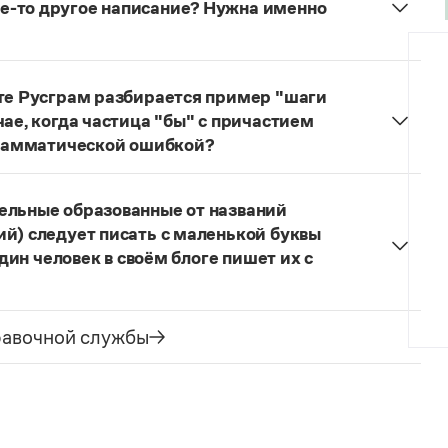
е-то другое написание? Нужна именно
ественский
(храм, монастырь),
Рождество-
йте Русграм разбирается пример "шаги
чае, когда частица "бы" с причастием
 грамматической ошибкой?
обные примеры, которые изредка встречаются в
еоретическом аспекте. Причастия не имеют
ельные образованные от названий
стицей
бы
нарушает норму литературного языка.
ий) следует писать с маленькой буквы
один человек в своём блоге пишет их с
квы.
равочной службы