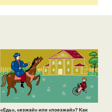
«Едь», «езжай» или «поезжай»? Как