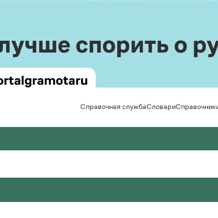
Справочная служба
Словари
Справочник
вила русской орфографии и пунктуации
льшой толковый словарь русского языка
Задать вопрос справочной службе
Правила от азов
Новости и 
Горячие вопросы
Интерактивные
Статьи
 Лопатин (ред.)
 А. Кузнецов (общ. ред.)
Справочная служба
кий язык. Краткий теоретический курс для
сский орфографический словарь
Скороговорки
Монологи
льников
Интервью
 В. Лопатин, О. Е. Иванова (ред.)
Все вопросы
Задать вопрос справочной службе
сское словесное ударение
Лекции и п
. Литневская
Все правила и 
Горячие вопросы
ьмовник
Рекоменду
 В. Зарва
Все вопросы
оварь собственных имён русского языка
кция портала «Грамота.ру»
авочник по пунктуации
 Л. Агеенко
Весь журна