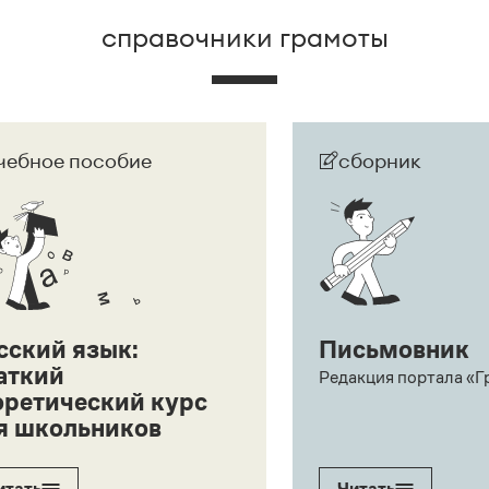
справочники грамоты
чебное пособие
сборник
сский язык:
Письмовник
аткий
Редакция портала «Г
оретический курс
я школьников
итать
Читать