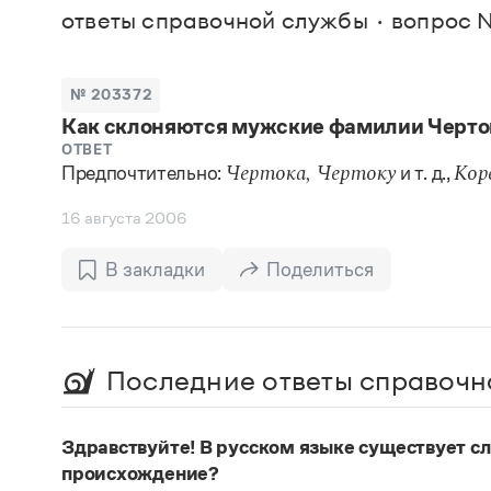
В. М
ответы справочной службы
вопрос 
Большой универсальный словарь русского языка
Спр
Сл
Русский орфографический словарь
Реда
Русское словесное ударение
Современный словарь иностранных слов
Вс
№ 203372
Все
Словарь антонимов
Как склоняются мужские фамилии Черто
Словарь методических терминов
Словарь русских имён
ОТВЕТ
Предпочтительно:
и т. д.,
Словарь синонимов
Чертока, Чертоку
Кор
Словарь собственных имён
Словарь трудностей русского языка
16 августа 2006
Управление в русском языке
Словари русского языка как государственного
В закладки
Поделиться
Последние ответы справочн
Здравствуйте! В русском языке существует сло
происхождение?