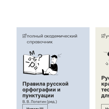
полный академический
у
справочник
Ру
Правила русской
кр
орфографии и
те
пунктуации
дл
ий,
В. В. Лопатин (ред.)
Читать
Ч