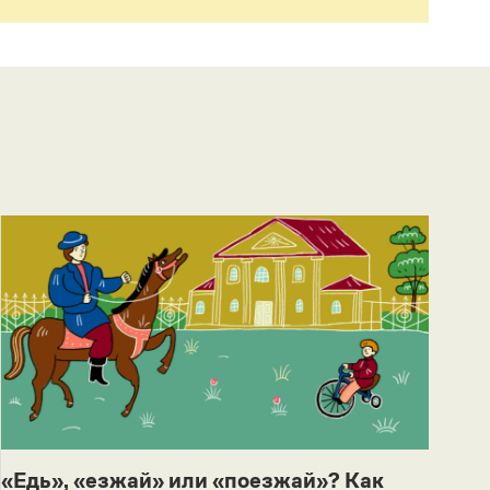
«Едь», «езжай» или «поезжай»? Как