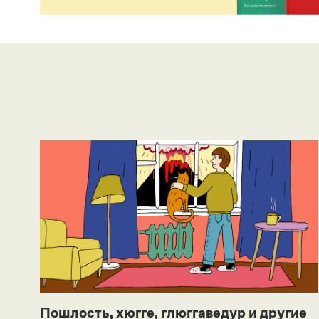
Пошлость, хюгге, глюггаведур и другие