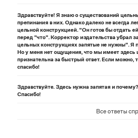
Нет, не существует и не существовало. Это вы
Страница ответа
Здравствуйте! Я знаю о существований цельн
препинания в них. Однако далеко не всегда ле
цельной конструкцией. "Он готов бы отдать ей
перед "что". Корректор издательства убрал з
цельных конструкциях запятые не нужны". Я п
Но у меня нет ощущения, что мы имеет здесь
признательна за быстрый ответ. Если можно, 
спасибо!
Действительно, в данном случае не приходитс
(термин из справочника по пунктуации Д. Э. Ро
Здравствуйте. Здесь нужна запятая и почему?
— сложноподчиненное местоименно-соотносит
Спасибо!
всё
.
Запятая нужна, она отделяет части сложнопод
Страница ответа
представляет собой инфинитивное предложени
Все ответы сп
Страница ответа