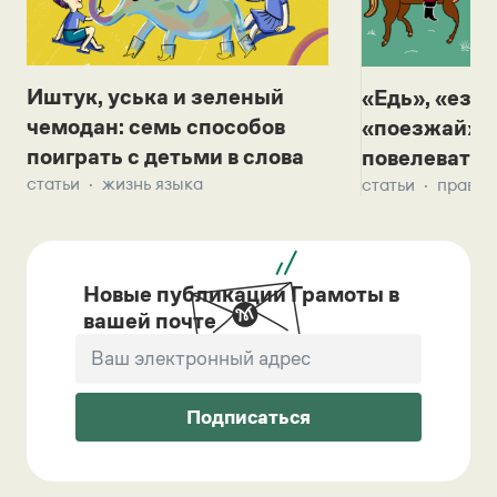
Иштук, уська и зеленый
«Едь», «езж
чемодан: семь способов
«поезжай»? 
поиграть с детьми в слова
повелевать 
статьи
жизнь языка
статьи
правил
Новые публикации Грамоты в
вашей почте
Подписаться