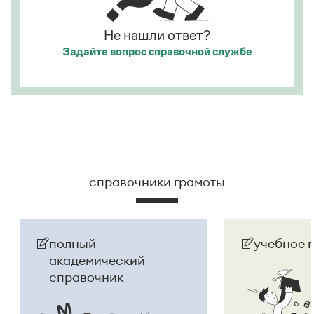
русском языке
молдаванами
, когда государство
официально стало
Молдовой
.
Не нашли ответ?
Задайте вопрос
справочной службе
Страница ответа
справочники грамоты
полный
учебное 
академический
справочник