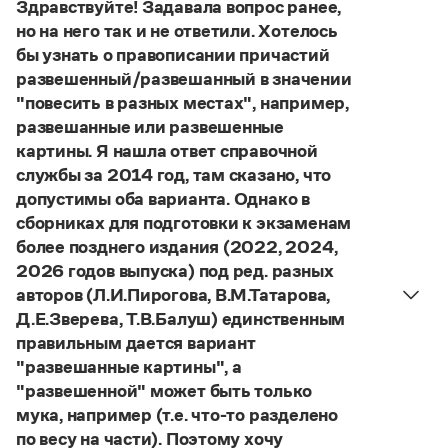
Управление в русском языке
Правила русской орфографии и пунктуации
Здравствуйте! Задавала вопрос ранее,
Словари русского языка как государственного
Словарь русских имён
(1956)
но на него так и не ответили. Хотелось
Словарь методических терминов
бы узнать о правописании причастий
развешенный/развешанный в значении
Справочники
"повесить в разных местах", например,
развешанные или развешенные
Правила русской орфографии и пунктуации
картины. Я нашла ответ справочной
Русский язык. Краткий теоретический курс
службы за 2014 год, там сказано, что
для школьников
Письмовник
допустимы оба варианта. Однако в
Справочник по пунктуации
сборниках для подготовки к экзаменам
Словарь-справочник трудностей
более позднего издания (2022, 2024,
Справочник по фразеологии
2026 годов выпуска) под ред. разных
Азбучные истины
авторов (Л.И.Пирогова, В.М.Татарова,
Словарь-справочник непростые слова
Все справочники портала
Д.Е.Зверева, Т.В.Балуш) единственным
правильным дается вариант
"развешанные картины", а
"развешенной" может быть только
Журнал
мука, например (т.е. что-то разделено
по весу на части). Поэтому хочу
Новости и события