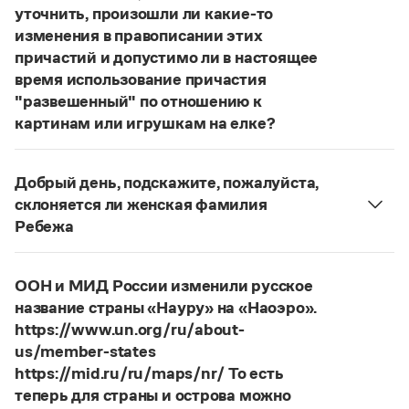
Статьи
уточнить, произошли ли какие-то
Монологи
изменения в правописании этих
Интервью
причастий и допустимо ли в настоящее
Лекции и подкасты
время использование причастия
Рекомендуем
"развешенный" по отношению к
картинам или игрушкам на елке?
ответ
Наш
2014 года по-прежнему актуален.
Учебник Грамоты
Авторы пособий, о которых Вы говорите, почему-
Добрый день, подскажите, пожалуйста,
то игнорируют рекомендации нормативных
Правила русского языка: от азов до тонкостей
склоняется ли женская фамилия
Интерактивные упражнения: от простого к сложному
словарей русского языка, в которых указан глагол
Ребежа
Скороговорки
развесить
(от него образована форма
Фамилия
Ребежа
склоняется (и мужская,
развешенный
) со значением «повесить в разных
и женская).
местах (несколько, много предметов)». Ср.:
ООН и МИД России изменили русское
Страница ответа
Издательство
Я знаю, что на стенах своей квартиры вы
название страны «Науру» на «Наоэро».
развесили разные географические карты
https://www.un.org/ru/about-
Словари
(И. С. Тургенев, Бретер). И эти карты, безусловно,
us/member-states
Научпоп
развешены.
https://mid.ru/ru/maps/nr/ То есть
Учебники и справочники
теперь для страны и острова можно
Все книги
Страница ответа