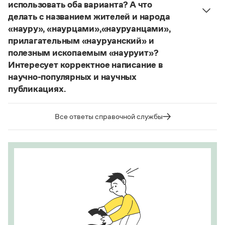
использовать оба варианта? А что
делать с названием жителей и народа
«науру», «наурцами»,«науруанцами»,
прилагательным «науруанский» и
полезным ископаемым «науруит»?
Интересует корректное написание в
научно-популярных и научных
публикациях.
Изменение касается только официального
названия государства. Все остальные слова,
Все ответы справочной службы
образованные от топонима
Науру
, никуда из
русского языка не делись и по-прежнему могут
быть использованы в любых текстах. Здесь
можно осторожно вспомнить (хотя мы и вступаем
на скользкую дорожку, уводящую в бездну
острейших дискуссий), что в русском языке
осталось прилагательное
белорусский
, хотя
официальное название государства изменилось
на
Республика Беларусь
. И
молдаване
остались в