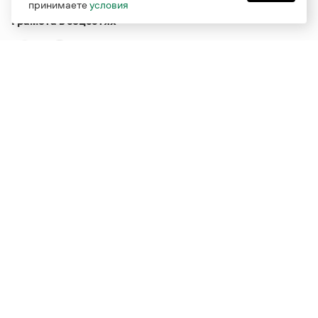
принимаете
условия
Грамота в соцсетях
Функционирует при финансовой поддержке Министерства
цифрового развития, связи и массовых коммуникаций
Российской Федерации
Перейти на старую версию
Грамоты
© Грамота.ru, 2000 – 2026
Свидетельство о регистрации СМИ: ЭЛ № ФС 77 - 84700,
выдано 10.02.2023
Дизайн — Мария Екимова /
Мотка
Реклама