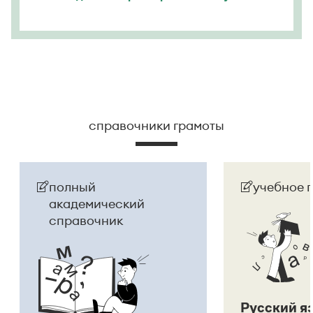
справочники грамоты
полный
учебное 
академический
справочник
Русский я