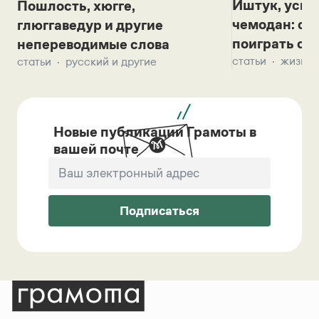
Иштук, уськ
Пошлость, хюгге,
чемодан: се
глюггаведур и другие
поиграть с д
непереводимые слова
статьи
жизнь 
статьи
русский и другие
Новые публикации Грамоты в
вашей почте
Подписаться