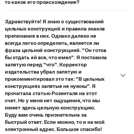
Управление в русском языке
Правила русской орфографии и пунктуации
то какое его происхождение?
Словари русского языка как государственного
Словарь русских имён
(1956)
Нет, не существует и не существовало. Это
Словарь методических терминов
выдуманное слово.
Здравствуйте! Я знаю о существований
Страница ответа
Справочники
цельных конструкций и правила знаков
препинания в них. Однако далеко не
Правила русской орфографии и пунктуации
всегда легко определить, является ли
Русский язык. Краткий теоретический курс
фраза цельной конструкцией. "Он готов
для школьников
бы отдать ей все, что имел". Я поставила
Письмовник
запятую перед "что". Корректор
Справочник по пунктуации
Словарь-справочник трудностей
издательства убрал запятую и
Справочник по фразеологии
прокомментировал это так: "В цельных
Азбучные истины
конструкциях запятые не нужны". Я
Словарь-справочник непростые слова
прочитала статью Розенталя на этот
Все справочники портала
счет. Но у меня нет ощущения, что мы
имеет здесь цельную конструкцию.
Буду вам очень признательна за
Журнал
быстрый ответ. Если можно, то и на мой
электронный адрес. Большое спасибо!
Новости и события