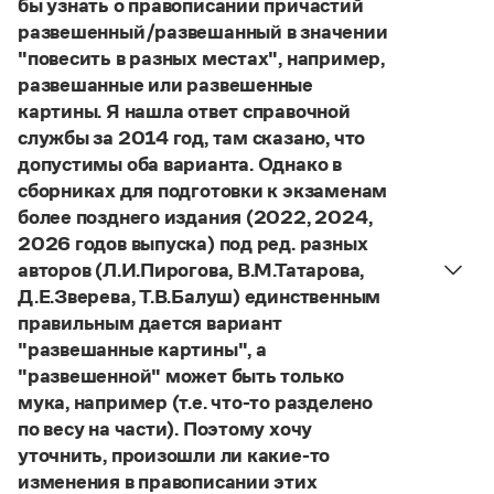
бы узнать о правописании причастий
Управление в русском языке
Правила русской орфографии и пунктуации
Словари русского языка как государственного
развешенный/развешанный в значении
Словарь русских имён
(1956)
"повесить в разных местах", например,
Словарь методических терминов
развешанные или развешенные
Справочники
картины. Я нашла ответ справочной
службы за 2014 год, там сказано, что
Правила русской орфографии и пунктуации
допустимы оба варианта. Однако в
Русский язык. Краткий теоретический курс
сборниках для подготовки к экзаменам
для школьников
более позднего издания (2022, 2024,
Письмовник
Справочник по пунктуации
2026 годов выпуска) под ред. разных
Словарь-справочник трудностей
авторов (Л.И.Пирогова, В.М.Татарова,
Справочник по фразеологии
Д.Е.Зверева, Т.В.Балуш) единственным
Азбучные истины
правильным дается вариант
Словарь-справочник непростые слова
"развешанные картины", а
Все справочники портала
"развешенной" может быть только
мука, например (т.е. что-то разделено
по весу на части). Поэтому хочу
Журнал
уточнить, произошли ли какие-то
изменения в правописании этих
Новости и события