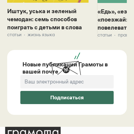
Иштук, уська и зеленый
«Едь», «езж
чемодан: семь способов
«поезжай»? 
поиграть с детьми в слова
повелевать 
статьи
жизнь языка
статьи
правил
Новые публикации Грамоты в
вашей почте
Подписаться