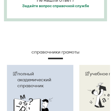
Не нашли ответ?
Задайте вопрос
справочной службе
Страница ответа
справочники грамоты
полный
учебное 
академический
справочник