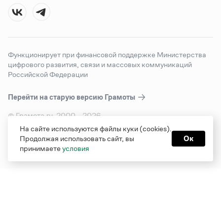
Функционирует при финансовой поддержке Министерства
цифрового развития, связи и массовых коммуникаций
Российской Федерации
Перейти на старую версию
Грамоты
© Грамота.ru, 2000 – 2026
Свидетельство о регистрации СМИ: ЭЛ № ФС 77 - 84700,
На сайте используются файлы куки (cookies).
выдано 10.02.2023
Продолжая использовать сайт, вы
Ок
Дизайн — Мария Екимова /
Мотка
принимаете
условия
Реклама