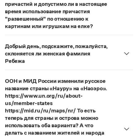
Статьи
причастий и допустимо ли в настоящее
Монологи
время использование причастия
Интервью
"развешенный" по отношению к
Лекции и подкасты
картинам или игрушкам на елке?
Рекомендуем
ответ
Наш
2014 года по-прежнему актуален.
Авторы пособий, о которых Вы говорите, почему-
Добрый день, подскажите, пожалуйста,
то игнорируют рекомендации нормативных
Учебник Грамоты
склоняется ли женская фамилия
словарей русского языка, в которых указан глагол
Ребежа
развесить
(от него образована форма
Правила русского языка: от азов до тонкостей
Фамилия
Ребежа
склоняется (и мужская,
развешенный
) со значением «повесить в разных
Интерактивные упражнения: от простого к сложному
и женская).
Скороговорки
местах (несколько, много предметов)». Ср.:
ООН и МИД России изменили русское
Страница ответа
Я знаю, что на стенах своей квартиры вы
название страны «Науру» на «Наоэро».
развесили разные географические карты
https://www.un.org/ru/about-
Издательство
(И. С. Тургенев, Бретер). И эти карты, безусловно,
us/member-states
развешены.
https://mid.ru/ru/maps/nr/ То есть
Словари
теперь для страны и острова можно
Страница ответа
Научпоп
использовать оба варианта? А что
Учебники и справочники
делать с названием жителей и народа
Все книги