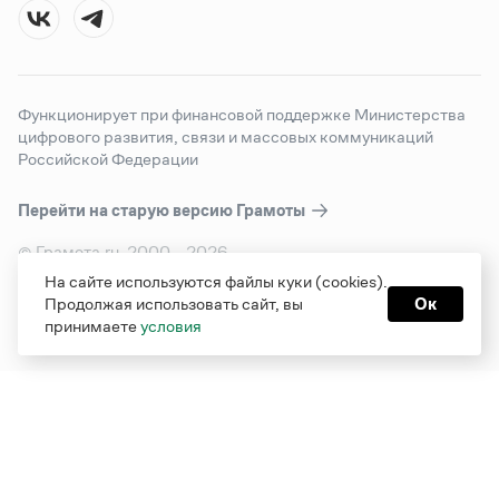
Функционирует при финансовой поддержке Министерства
цифрового развития, связи и массовых коммуникаций
Российской Федерации
Перейти на старую версию
Грамоты
© Грамота.ru, 2000 – 2026
Свидетельство о регистрации СМИ: ЭЛ № ФС 77 - 84700,
На сайте используются файлы куки (cookies).
выдано 10.02.2023
Продолжая использовать сайт, вы
Ок
Дизайн — Мария Екимова /
Мотка
принимаете
условия
Реклама