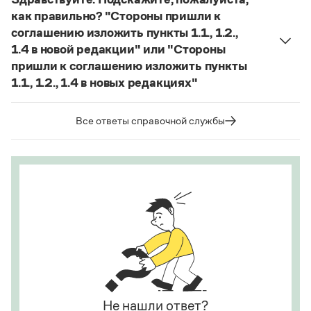
часть представляет собой инфинитивное
Статьи
Страница ответа
как правильно? "Стороны пришли к
предложение).
Монологи
соглашению изложить пункты 1.1., 1.2.,
Интервью
Страница ответа
1.4 в новой редакции" или "Стороны
Лекции и подкасты
Рекомендуем
пришли к соглашению изложить пункты
1.1., 1.2., 1.4 в новых редакциях"
Если у каждого пункта предполагается только
одна новая редакция, а не несколько, корректно
Учебник Грамоты
Все ответы справочной службы
использовать единственное число:
Стороны
Правила русского языка: от азов до тонкостей
пришли к соглашению изложить пункты 1.1, 1.2,
Интерактивные упражнения: от простого к сложному
1.4 в новой редакции
.
Скороговорки
Страница ответа
Издательство
Словари
Научпоп
Учебники и справочники
Все книги
Не нашли ответ?