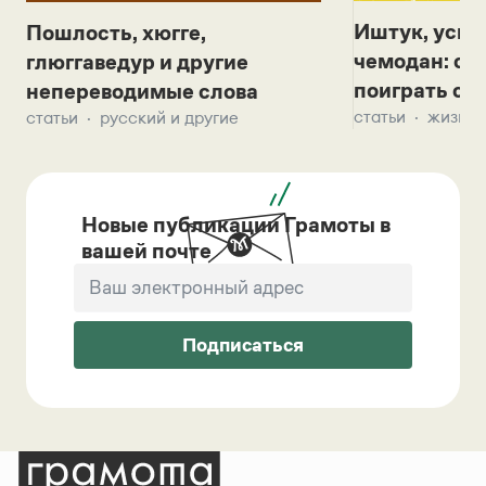
Иштук, уськ
Пошлость, хюгге,
чемодан: се
глюггаведур и другие
поиграть с д
непереводимые слова
статьи
жизнь 
статьи
русский и другие
Новые публикации Грамоты в
вашей почте
Подписаться