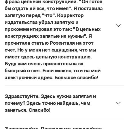
фраза цельной конструкцией. "Он готов
Управление в русском языке
Правила русской орфографии и пунктуации
Словари русского языка как государственного
бы отдать ей все, что имел". Я поставила
Словарь русских имён
(1956)
запятую перед "что". Корректор
Словарь методических терминов
издательства убрал запятую и
Справочники
прокомментировал это так: "В цельных
конструкциях запятые не нужны". Я
Правила русской орфографии и пунктуации
прочитала статью Розенталя на этот
Русский язык. Краткий теоретический курс
счет. Но у меня нет ощущения, что мы
для школьников
имеет здесь цельную конструкцию.
Письмовник
Справочник по пунктуации
Буду вам очень признательна за
Словарь-справочник трудностей
быстрый ответ. Если можно, то и на мой
Справочник по фразеологии
электронный адрес. Большое спасибо!
Азбучные истины
Действительно, в данном случае не приходится
Словарь-справочник непростые слова
говорить о цельном по смыслу выражении
Все справочники портала
Здравствуйте. Здесь нужна запятая и
(термин из справочника по пунктуации
почему? Здесь точно найдешь, чем
Д. Э. Розенталя).
Он готов был отдать ей всё,
заняться. Спасибо!
что имел
— сложноподчиненное местоименно-
Журнал
Запятая нужна, она отделяет части
соотносительное предложение с
сложноподчиненного предложения (придаточная
Новости и события
соотносительным словом
всё
.
Здравствуйте. Подскажите, пожалуйста,