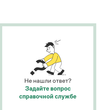
Рекомендуем
Учебник Грамоты
Правила русского языка: от азов до тонкостей
Интерактивные упражнения: от простого к
сложному
Скороговорки
Издательство
Словари
Научпоп
Не нашли ответ?
Учебники и справочники
Все книги
Задайте вопрос
справочной службе