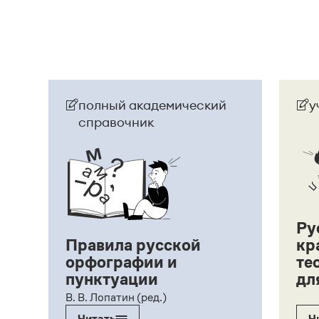
полный академический
у
справочник
Ру
Правила русской
кр
орфографии и
те
пунктуации
дл
ий,
В. В. Лопатин (ред.)
Читать
Ч