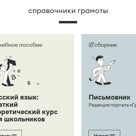
справочники грамоты
чебное пособие
сборник
сский язык:
Письмовник
аткий
Редакция портала «Г
оретический курс
я школьников
итать
Читать