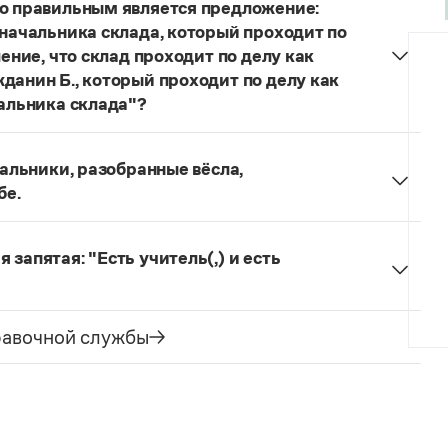
то правильным является предложение:
 начальника склада, который проходит по
ление, что склад проходит по делу как
данин Б., который проходит по делу как
чальника склада"?
е гражданин Б., а не гражданин С., как было в
пальники, разобранные вёсла,
бе.
 членов перед продолжением предложения.
запятая: "Есть учитель(,) и есть
ого предложения. Поскольку между ними
 параллелизм строения частей), запятую уместно
равочной службы
ик
.