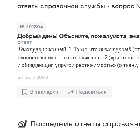
В. М
ответы справочной службы
вопрос 
Большой универсальный словарь русского языка
Спр
Сл
Русский орфографический словарь
Реда
Русское словесное ударение
Современный словарь иностранных слов
Вс
№ 201394
Все
Словарь антонимов
Добрый день! Объсните, пожалуйста, зна
Словарь методических терминов
Словарь русских имён
ОТВЕТ
. 1. То же, что
(о
Словарь синонимов
Текстурированный
текстурный
Словарь собственных имён
расположения его составных частей (кристаллов, 
Словарь трудностей русского языка
и обладающий упругой растяжимостью (о ткани, 
Управление в русском языке
Словари русского языка как государственного
20 июля 2006
В закладки
Поделиться
Последние ответы справочн