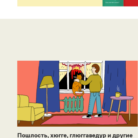
Пошлость, хюгге, глюггаведур и другие