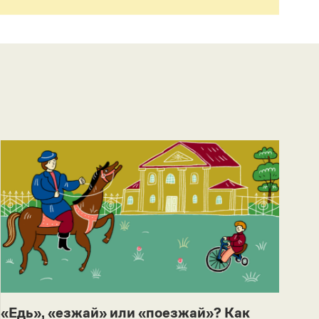
«Едь», «езжай» или «поезжай»? Как