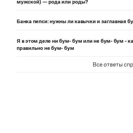
мужской) — рода или роды?
Форма множественного числа в этом значени
Страница ответа
Банка пепси: нужны ли кавычки и заглавная бу
В ситуации бытового употребления, когда речь 
кавычки и большая буква не нужны:
банка пепс
Я в этом деле ни бум- бум или не бум- бум - 
Страница ответа
правильно не бум- бум
Правильное написание:
ни бум-бум.
Все ответы сп
Страница ответа