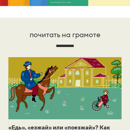
почитать на грамоте
«Едь», «езжай» или «поезжай»? Как