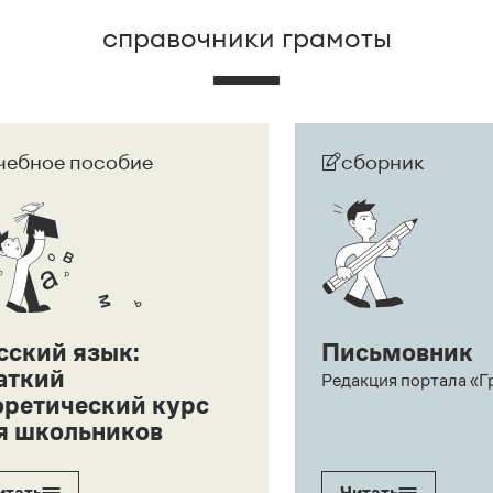
справочники грамоты
чебное пособие
сборник
сский язык:
Письмовник
аткий
Редакция портала «Г
оретический курс
я школьников
итать
Читать