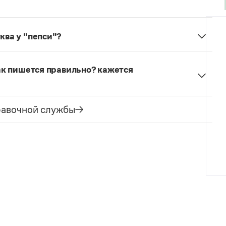
и —
ро́ды
.
ква у "пепси"?
идет о самом напитке, а не о торговой марке,
и.
как пишется правильно? кажется
равочной службы