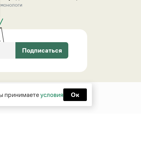
монологи
Подписаться
 вы принимаете
условия
Ок
Функционирует при финансовой
поддержке Министерства цифрового