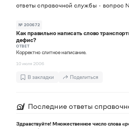
В. М
ответы справочной службы
вопрос 
Большой универсальный словарь русского языка
Спр
Сл
Русский орфографический словарь
Реда
Русское словесное ударение
Современный словарь иностранных слов
Вс
№ 200672
Все
Словарь антонимов
Как правильно написать слово транспорт
Словарь методических терминов
дефис?
Словарь русских имён
Словарь синонимов
ОТВЕТ
Словарь собственных имён
Корректно слитное написание.
Словарь трудностей русского языка
Управление в русском языке
10 июля 2006
Словари русского языка как государственного
В закладки
Поделиться
Последние ответы справочн
Здравствуйте! Множественное число слова «р