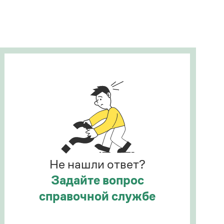
Рекомендуем
Учебник Грамоты
Правила русского языка: от азов до тонкостей
Интерактивные упражнения: от простого к
сложному
Скороговорки
Издательство
Словари
Научпоп
Не нашли ответ?
Учебники и справочники
Все книги
Задайте вопрос
справочной службе