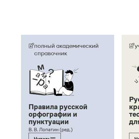
полный академический
у
справочник
Ру
Правила русской
кр
орфографии и
те
пунктуации
дл
ий,
В. В. Лопатин (ред.)
Читать
Ч