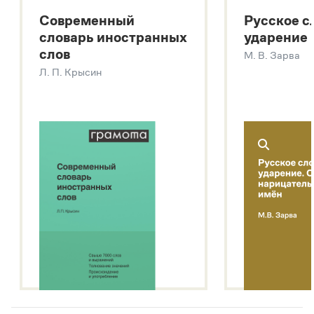
Большой толковый словарь русских существительных
Современный
Русское с
Большой толковый словарь русских глаголов
словарь иностранных
ударение
Современный словарь иностранных слов
слов
М. В. Зарва
Звук – технология синтеза платформы
SaluteSpeech
Л. П. Крысин
Подробнее о метасловаре