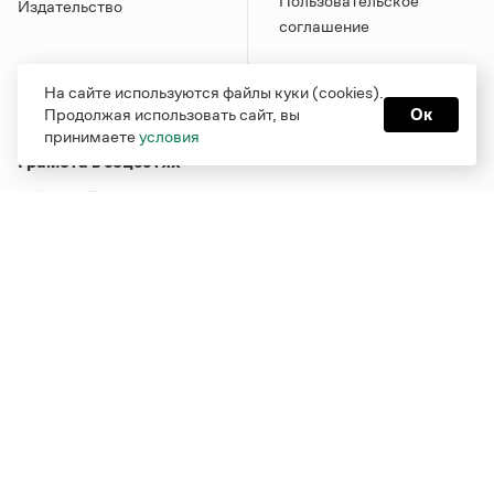
Пользовательское
Издательство
соглашение
На сайте используются файлы куки (cookies).
Продолжая использовать сайт, вы
Ок
принимаете
условия
Грамота в соцсетях
Функционирует при финансовой поддержке Министерства
цифрового развития, связи и массовых коммуникаций
Российской Федерации
Перейти на старую версию
Грамоты
© Грамота.ru, 2000 – 2026
Свидетельство о регистрации СМИ: ЭЛ № ФС 77 - 84700,
выдано 10.02.2023