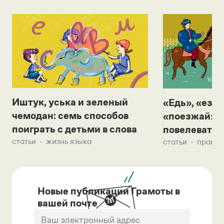
Иштук, уська и зеленый
«Едь», «езж
чемодан: семь способов
«поезжай»? 
поиграть с детьми в слова
повелевать 
статьи
жизнь языка
статьи
правил
Новые публикации Грамоты в
вашей почте