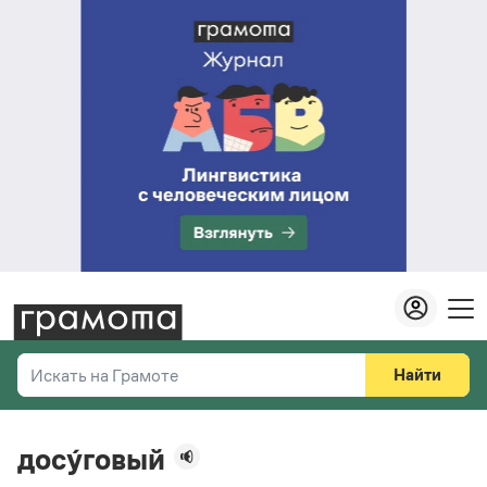
Найти
Искать на Грамоте
Везде
Справочная служба
досу́говый