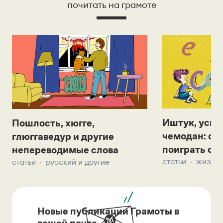
почитать на грамоте
Иштук, уськ
Пошлость, хюгге,
чемодан: се
глюггаведур и другие
поиграть с д
непереводимые слова
статьи
жизнь 
статьи
русский и другие
Новые публикации Грамоты в
вашей почте