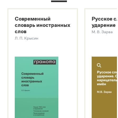
Большой толковый словарь русского языка
Большой толковый словарь русских существительных
Современный
Русское с
Большой толковый словарь русских глаголов
словарь иностранных
ударение
Современный словарь иностранных слов
слов
М. В. Зарва
Звук – технология синтеза платформы
SaluteSpeech
Л. П. Крысин
Подробнее о метасловаре