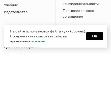
конфиденциальности
Учебник
Пользовательское
Издательство
соглашение
На сайте используются файлы куки (cookies).
Продолжая использовать сайт, вы
Ок
принимаете
условия
Грамота в соцсетях
Функционирует при финансовой поддержке Министерства
цифрового развития, связи и массовых коммуникаций
Российской Федерации
Перейти на старую версию
Грамоты
© Грамота.ru, 2000 – 2026