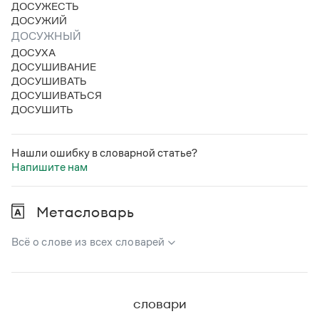
ДОСУЖЕСТЬ
Статьи
ДОСУЖИЙ
Монологи
Интервью
ДОСУЖНЫЙ
Лекции и подкасты
ДОСУХА
Рекомендуем
ДОСУШИВАНИЕ
ДОСУШИВАТЬ
ДОСУШИВАТЬСЯ
ДОСУШИТЬ
Учебник Грамоты
Правила русского языка: от азов до тонкостей
Нашли ошибку в словарной статье?
Интерактивные упражнения: от простого к сложному
Напишите нам
Скороговорки
Метасловарь
Издательство
Всё о слове из всех словарей
Словари
В метасловаре Грамоты в удобном виде собрана вся
Научпоп
информация из следующих словарей:
Учебники и справочники
словари
Все книги
Русский орфографический словарь