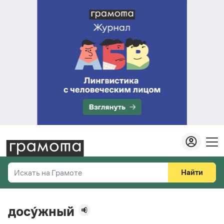
Найти
Искать на Грамоте
Везде
Справочная служба
досу́жный