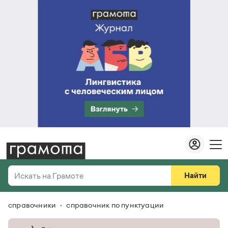
Найти
Искать на Грамоте
справочники
справочник по пунктуации
Везде
Справочная служба