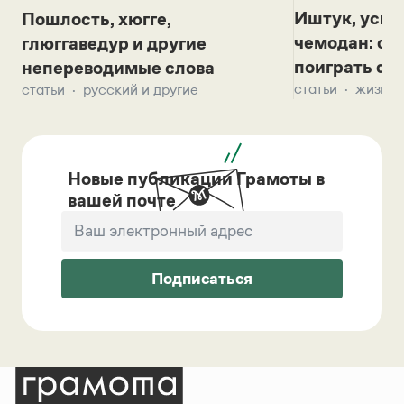
Иштук, уськ
Пошлость, хюгге,
чемодан: се
глюггаведур и другие
поиграть с д
непереводимые слова
статьи
жизнь 
статьи
русский и другие
Новые публикации Грамоты в
вашей почте
Подписаться