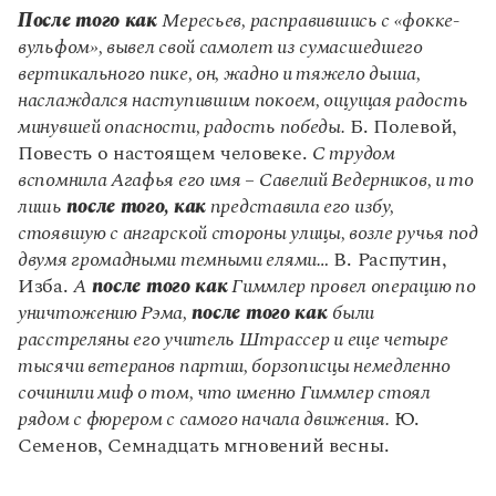
Управление в русском языке
Правила русской орфографии и пунктуации
Словари русского языка как государственного
После того как
Мересьев, расправившись с «фокке-
Словарь русских имён
(1956)
вульфом», вывел свой самолет из сумасшедшего
Словарь методических терминов
вертикального пике, он, жадно и тяжело дыша,
наслаждался наступившим покоем, ощущая радость
Справочники
минувшей опасности, радость победы.
Б. Полевой,
Правила русской орфографии и пунктуации
Повесть о настоящем человеке.
С трудом
Русский язык. Краткий теоретический курс
вспомнила Агафья его имя – Савелий Ведерников, и то
для школьников
лишь
после того, как
представила его избу,
Письмовник
стоявшую с ангарской стороны улицы, возле ручья под
Справочник по пунктуации
двумя громадными темными елями…
В. Распутин,
Словарь-справочник трудностей
Справочник по фразеологии
Изба.
А
после того как
Гиммлер провел операцию по
Азбучные истины
уничтожению Рэма,
после того как
были
Словарь-справочник непростые слова
расстреляны его учитель Штрассер и еще четыре
Все справочники портала
тысячи ветеранов партии, борзописцы немедленно
сочинили миф о том, что именно Гиммлер стоял
рядом с фюрером с самого начала движения.
Ю.
Журнал
Семенов, Семнадцать мгновений весны.
Новости и события