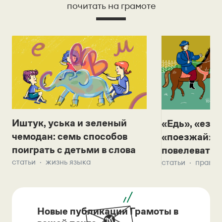
почитать на грамоте
Иштук, уська и зеленый
«Едь», «езж
чемодан: семь способов
«поезжай»? 
поиграть с детьми в слова
повелевать 
статьи
жизнь языка
статьи
правил
Новые публикации Грамоты в