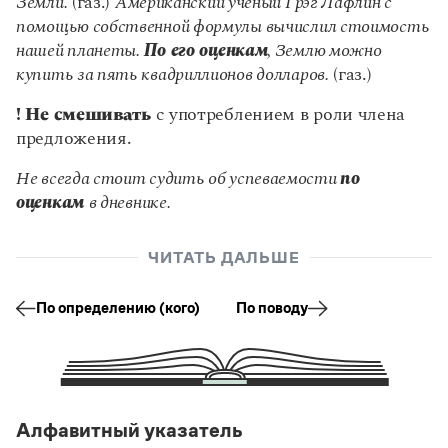
Земли.
(газ.)
Американский ученый Грэг Лафлин с
Управление в русском языке
Правила русской орфографии и пунктуации
Словари русского языка как государственного
помощью собственной формулы вычислил стоимость
Словарь русских имён
(1956)
нашей планеты.
По его оценкам
, Землю можно
Словарь методических терминов
купить за пять квадриллионов долларов.
(газ.)
Справочники
! Не смешивать
с употреблением в роли члена
Правила русской орфографии и пунктуации
предложения.
Русский язык. Краткий теоретический курс
для школьников
Не всегда стоит судить об успеваемости
по
Письмовник
оценкам
в дневнике.
Справочник по пунктуации
Словарь-справочник трудностей
Справочник по фразеологии
ЧИТАТЬ ДАЛЬШЕ
Азбучные истины
Словарь-справочник непростые слова
По определению (кого)
По поводу
Все справочники портала
Журнал
Алфавитный указатель
Новости и события