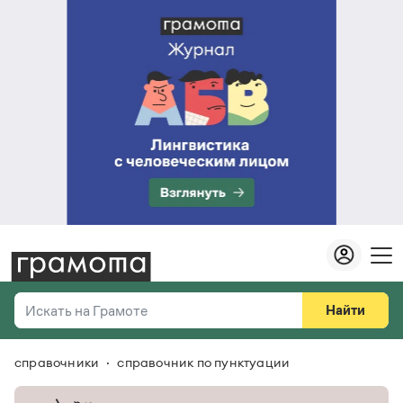
Найти
Искать на Грамоте
справочники
справочник по пунктуации
Везде
Справочная служба