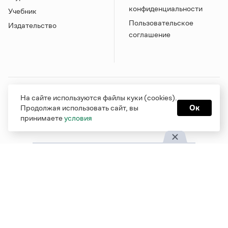
конфиденциальности
Учебник
Пользовательское
Издательство
соглашение
Грамота в соцсетях
На сайте используются файлы куки (cookies).
Продолжая использовать сайт, вы
Ок
принимаете
условия
Функционирует при финансовой поддержке Министерства
цифрового развития, связи и массовых коммуникаций
Российской Федерации
Перейти на старую версию
Грамоты
© Грамота.ru, 2000 – 2026