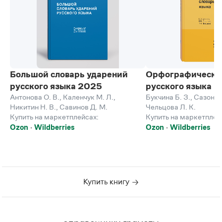
Большой словарь ударений
Орфографически
русского языка 2025
русского языка
Антонова О. В.
,
Каленчук М. Л.
,
Букчина Б. З.
,
Сазонов
Никитин Н. В.
,
Савинов Д. М.
Чельцова Л. К.
Купить на маркетплейсах:
Купить на маркетплей
Ozon
Wildberries
Ozon
Wildberries
Купить книгу