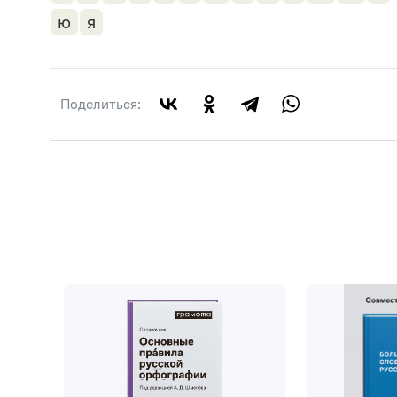
ю
я
Поделиться: