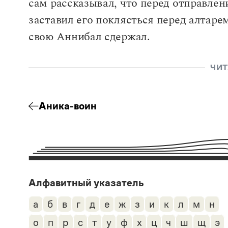
сам рассказывал, что перед отправлени
заставил его поклясться перед алтар
свою Аннибал сдержал.
ЧИТ
Аника-воин
Алфавитный указатель
а
б
в
г
д
е
ж
з
и
к
л
м
н
о
п
р
с
т
у
ф
х
ц
ч
ш
щ
э