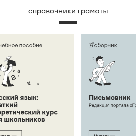
справочники грамоты
чебное пособие
сборник
сский язык:
Письмовник
аткий
Редакция портала «Г
оретический курс
я школьников