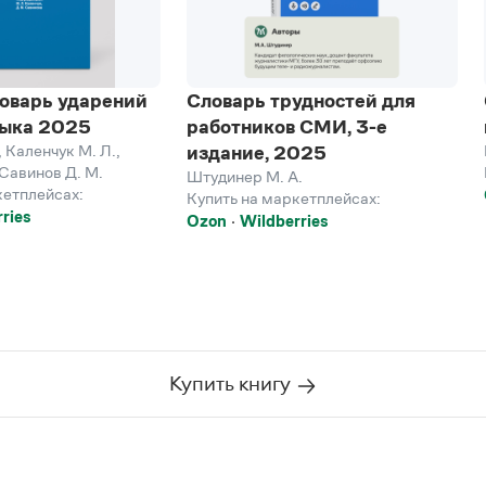
оварь ударений
Словарь трудностей для
зыка 2025
работников СМИ, 3-е
,
Каленчук М. Л.
,
издание, 2025
Савинов Д. М.
Штудинер М. А.
кетплейсах:
Купить на маркетплейсах:
ries
Ozon
Wildberries
Купить книгу