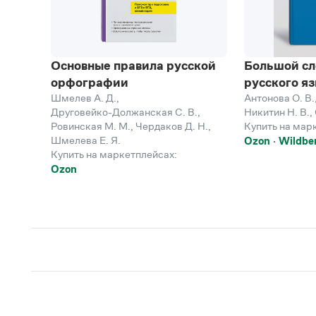
Основные правила русской
Большой сл
орфографии
русского я
Шмелев А. Д.
,
Антонова О. В.
Друговейко-Должанская С. В.
,
Никитин Н. В.
,
Ровинская М. М.
,
Чердаков Д. Н.
,
Купить на мар
Шмелева Е. Я.
Ozon
Wildber
Купить на маркетплейсах:
Ozon