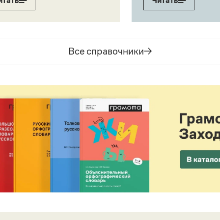
итать
Читать
Все справочники