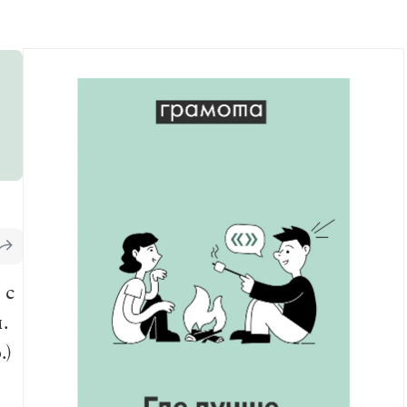
Рекомендуем
Учебник Грамоты
Правила русского языка: от азов до тонкостей
Интерактивные упражнения: от простого к
сложному
Скороговорки
Издательство
Словари
Научпоп
 с
Учебники и справочники
Все книги
.
.)