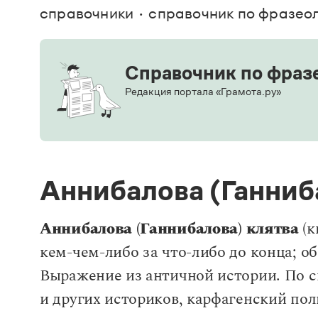
В. М
справочники
справочник по фразео
Большой универсальный словарь русского языка
Спр
Сл
Русский орфографический словарь
Реда
Русское словесное ударение
Современный словарь иностранных слов
Вс
Все
Справочник по фраз
Словарь антонимов
Словарь методических терминов
Редакция портала «Грамота.ру»
Словарь русских имён
Словарь синонимов
Словарь собственных имён
Словарь трудностей русского языка
Управление в русском языке
Словари русского языка как государственного
Аннибалова (Ганниб
Аннибалова (Ганнибалова) клятва
(к
кем-чем-либо за что-либо до конца; 
Выражение из античной истории. По свид
и других историков, карфагенский полк