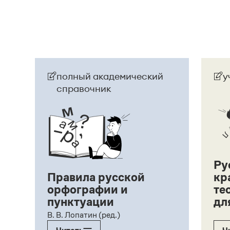
полный академический
у
справочник
Ру
Правила русской
кр
орфографии и
те
пунктуации
дл
ий,
В. В. Лопатин (ред.)