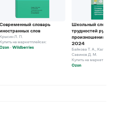
Современный словарь
Школьный словарь
иностранных слов
трудностей русског
Крысин Л. П.
произношения. 5-11
Купить на маркетплейсах:
2024
Ozon
Wildberries
Байкова Т. А.
,
Каленчук М
Савинов Д. М.
Купить на маркетплейсах
Ozon