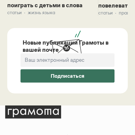
поиграть с детьми в слова
повелевать 
статьи
жизнь языка
статьи
правил
Новые публикации Грамоты в
вашей почте
Подписаться