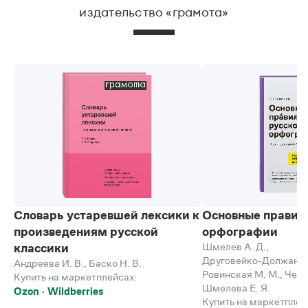
издательство «грамота»
Словарь устаревшей лексики к
Основные правил
произведениям русской
орфографии
Шмелев А. Д.
,
классики
Друговейко-Должанск
Андреева И. В.
,
Баско Н. В.
Ровинская М. М.
,
Черд
Купить на маркетплейсах:
Шмелева Е. Я.
Ozon
Wildberries
Купить на маркетплей