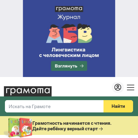
Найти
Искать на Грамоте
Везде
Справочная служба