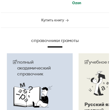
Ozon
Купить книгу
справочники грамоты
полный
учебное 
академический
справочник
Русский я