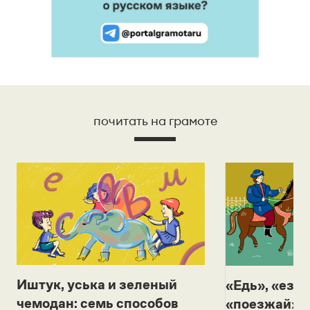
почитать на грамоте
Иштук, уська и зеленый
«Едь», «езж
чемодан: семь способов
«поезжай»? 