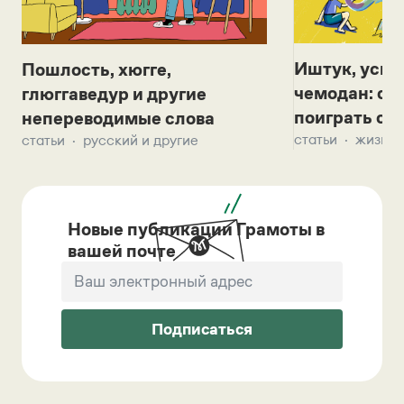
Иштук, уськ
Пошлость, хюгге,
чемодан: се
глюггаведур и другие
поиграть с д
непереводимые слова
статьи
жизнь 
статьи
русский и другие
Новые публикации Грамоты в
вашей почте
Подписаться