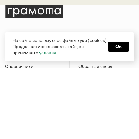
Рубрики
О проекте
На сайте используются файлы куки (cookies).
Продолжая использовать сайт, вы
Ок
Справочная служба
О портале
принимаете
условия
Словари
Команда
Справочники
Обратная связь
Библиотека
Реклама и партнерство
Журнал
Политика
конфиденциальности
Учебник
Пользовательское
Издательство
соглашение