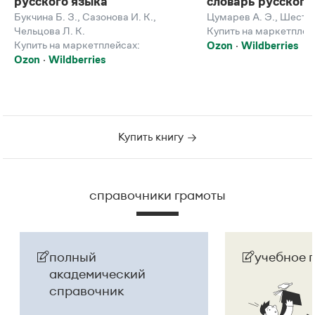
русского языка
словарь русского
Букчина Б. З.
,
Сазонова И. К.
,
Цумарев А. Э.
,
Шестак
Чельцова Л. К.
Купить на маркетплей
Купить на маркетплейсах:
Ozon
Wildberries
Ozon
Wildberries
Купить книгу
справочники грамоты
полный
учебное 
академический
справочник