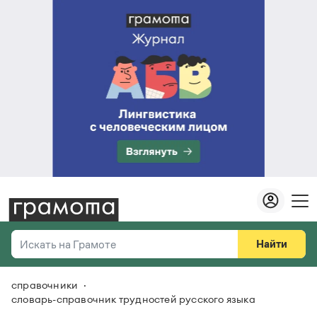
Найти
Искать на Грамоте
справочники
Везде
Справочная служба
словарь-справочник трудностей русского языка