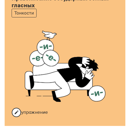
гласных
Тонкости
упражнение