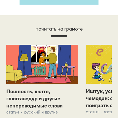
почитать на грамоте
Иштук, уськ
Пошлость, хюгге,
чемодан: се
глюггаведур и другие
поиграть с д
непереводимые слова
статьи
жизнь 
статьи
русский и другие