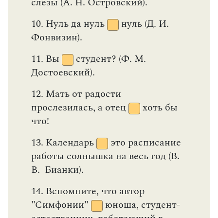
Статьи
Монологи
Интервью
Лекции и подкасты
Рекомендуем
Учебник Грамоты
Правила русского языка: от азов до тонкостей
Интерактивные упражнения: от простого к сложному
Скороговорки
Издательство
Словари
Научпоп
Учебники и справочники
Все книги