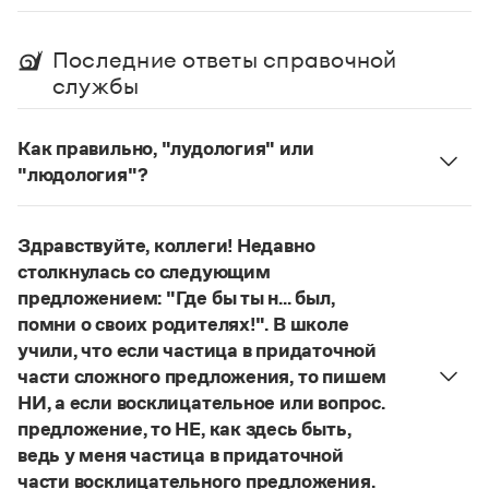
Управление в русском языке
Правила русской орфографии и пунктуации
Словари русского языка как государственного
Словарь русских имён
(1956)
Последние ответы справочной
Словарь методических терминов
службы
Справочники
Как правильно, "лудология" или
Правила русской орфографии и пунктуации
Русский язык. Краткий теоретический курс
"людология"?
для школьников
В научных текстах неологизм, используемый для
Письмовник
обозначения теории игры и связанных с нею
Справочник по пунктуации
Здравствуйте, коллеги! Недавно
понятий, представлен в двух вариантах:
лудология
Словарь-справочник трудностей
столкнулась со следующим
и
людология
(от лат. ludus — 'игра').
Справочник по фразеологии
предложением: "Где бы ты н... был,
Азбучные истины
О «правильном» варианте слова можно говорить,
помни о своих родителях!". В школе
Словарь-справочник непростые слова
если оно кодифицировано в нормативных
Все справочники портала
учили, что если частица в придаточной
словарях русского языка. Пока же такой
части сложного предложения, то пишем
словарной фиксацией мы не располагаем.
НИ, а если восклицательное или вопрос.
Страница ответа
предложение, то НЕ, как здесь быть,
Журнал
ведь у меня частица в придаточной
Новости и события
части восклицательного предложения.