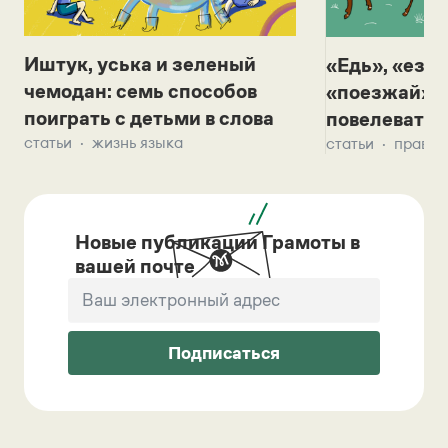
Иштук, уська и зеленый
«Едь», «езж
чемодан: семь способов
«поезжай»? 
поиграть с детьми в слова
повелевать 
статьи
жизнь языка
статьи
правил
Новые публикации Грамоты в
вашей почте
Подписаться