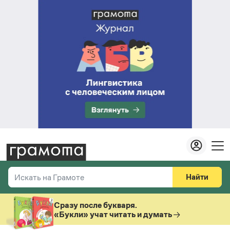
Найти
Искать на Грамоте
Везде
Справочная служба