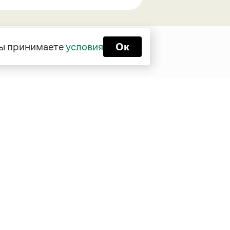
 вы принимаете
условия
Ок
Функционирует при финансовой
поддержке Министерства цифрового
развития, связи и массовых
коммуникаций Российской Федерации
Перейти на старую версию
Грамоты