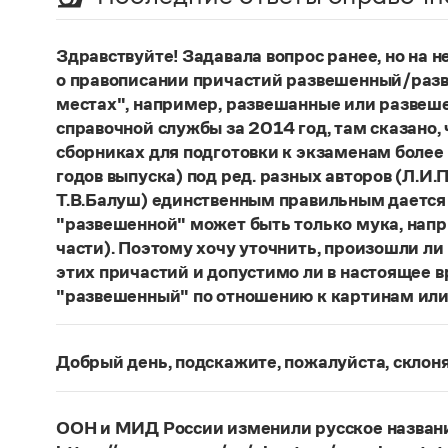
Здравствуйте! Задавала вопрос ранее, но на не
о правописании причастий развешенный/разв
местах", например, развешанные или развеше
справочной службы за 2014 год, там сказано,
сборниках для подготовки к экзаменам более
годов выпуска) под ред. разных авторов (Л.И.П
Т.В.Балуш) единственным правильным дается
"развешенной" может быть только мука, наприм
части). Поэтому хочу уточнить, произошли ли
этих причастий и допустимо ли в настоящее 
"развешенный" по отношению к картинам или
ответ
Наш
2014 года по-прежнему актуален. Ав
игнорируют рекомендации нормативных словаре
Добрый день, подскажите, пожалуйста, скло
развесить
(от него образована форма
развешен
Фамилия
Ребежа
склоняется (и мужская, и жен
(несколько, много предметов)». Ср.:
Я знаю, чт
географические карты.
И. С. Тургенев, Бретер.
Страница ответа
ООН и МИД России изменили русское названи