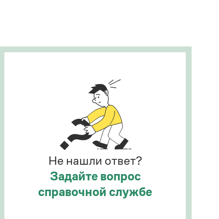
Рекомендуем
Учебник Грамоты
Правила русского языка: от азов до тонкостей
Интерактивные упражнения: от простого к
сложному
Скороговорки
Издательство
Словари
Научпоп
Не нашли ответ?
Учебники и справочники
Все книги
Задайте вопрос
справочной службе