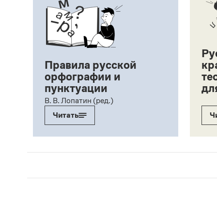
Ру
Правила русской
кр
орфографии и
те
пунктуации
дл
ий,
В. В. Лопатин (ред.)
Читать
Ч