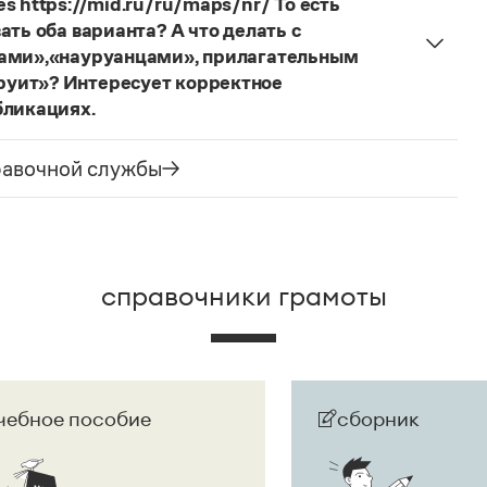
s https://mid.ru/ru/maps/nr/ То есть
ать оба варианта? А что делать с
цами»,«науруанцами», прилагательным
руит»? Интересует корректное
бликациях.
ания государства. Все остальные слова,
русского языка не делись и по-прежнему могут быть
равочной службы
сторожно вспомнить (хотя мы и вступаем на
их дискуссий), что в русском языке осталось
е название государства изменилось на
Республика
ке
молдаванами
, когда государство официально
справочники грамоты
чебное пособие
сборник