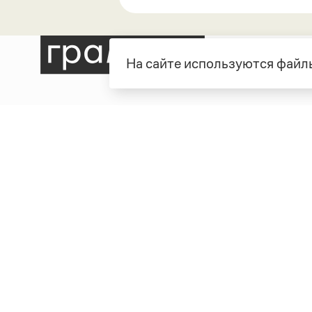
На сайте используются файлы
Рубрики
О про
Справочная служба
О порт
Словари
Команд
Справочники
Обратн
Библиотека
Реклам
Журнал
Полити
Учебник
Пользо
Издательство