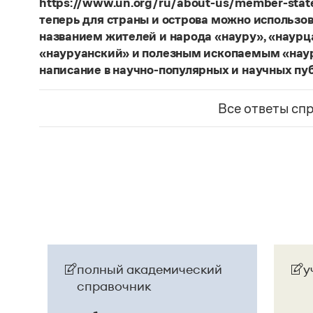
https://www.un.org/ru/about-us/member-state
Страница ответа
теперь для страны и острова можно использов
названием жителей и народа «науру», «наур
«науруанский» и полезным ископаемым «нау
написание в научно-популярных и научных пу
Изменение касается только официального назв
образованные от топонима
Науру
, никуда из 
Все ответы сп
использованы в любых текстах. Здесь можно о
скользкую дорожку, уводящую в бездну острейш
прилагательное
белорусский
, хотя официально
Беларусь
. И
молдаване
остались в русском язы
стало
Молдовой
.
Страница ответа
полный академический
у
справочник