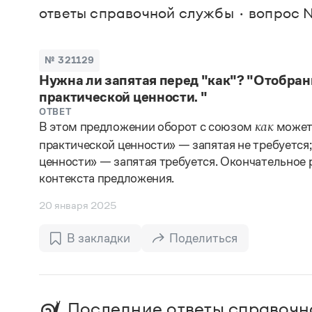
В. М
ответы справочной службы
вопрос №
Большой универсальный словарь русского языка
Спр
Сл
Русский орфографический словарь
Реда
Русское словесное ударение
Современный словарь иностранных слов
Вс
№ 321129
Все
Словарь антонимов
Нужна ли запятая перед "как"? "Отобра
Словарь методических терминов
практической ценности. "
Словарь русских имён
Словарь синонимов
ОТВЕТ
Словарь собственных имён
В этом предложении оборот с союзом
может 
как
Словарь трудностей русского языка
практической ценности» — запятая не требуется;
Управление в русском языке
ценности» — запятая требуется. Окончательное
Словари русского языка как государственного
контекста предложения.
20 января 2025
В закладки
Поделиться
Последние ответы справочн