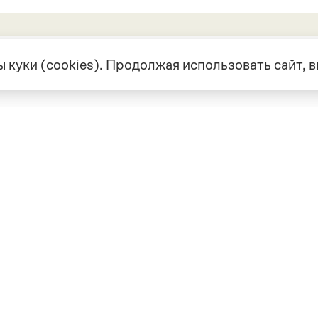
 куки (cookies). Продолжая использовать сайт,
екте
Грамота в соцсетях
але
VK
а
Telegram
ая связь
а и партнерство
ка конфиденциальности
вательское соглашение