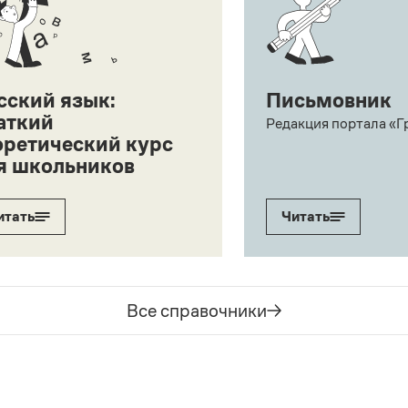
сский язык:
Письмовник
аткий
Редакция портала «Г
оретический курс
я школьников
итать
Читать
Все справочники