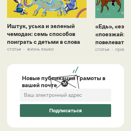
Иштук, уська и зеленый
«Едь», «езж
чемодан: семь способов
«поезжай»? 
поиграть с детьми в слова
повелевать 
статьи
жизнь языка
статьи
правил
Новые публикации Грамоты в
вашей почте
Подписаться