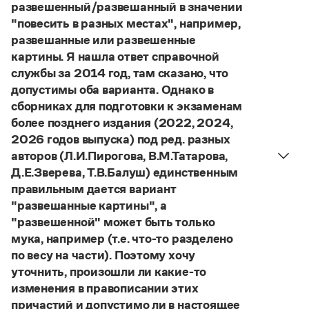
развешенный/развешанный в значении
Статьи
Страница ответа
Монологи
"повесить в разных местах", например,
Интервью
развешанные или развешенные
Лекции и подкасты
картины. Я нашла ответ справочной
Рекомендуем
службы за 2014 год, там сказано, что
допустимы оба варианта. Однако в
сборниках для подготовки к экзаменам
Учебник Грамоты
более позднего издания (2022, 2024,
2026 годов выпуска) под ред. разных
Правила русского языка: от азов до тонкостей
авторов (Л.И.Пирогова, В.М.Татарова,
Интерактивные упражнения: от простого к сложному
Д.Е.Зверева, Т.В.Балуш) единственным
Скороговорки
правильным дается вариант
"развешанные картины", а
"развешенной" может быть только
Издательство
мука, например (т.е. что-то разделено
по весу на части). Поэтому хочу
Словари
Научпоп
уточнить, произошли ли какие-то
Учебники и справочники
изменения в правописании этих
Все книги
причастий и допустимо ли в настоящее