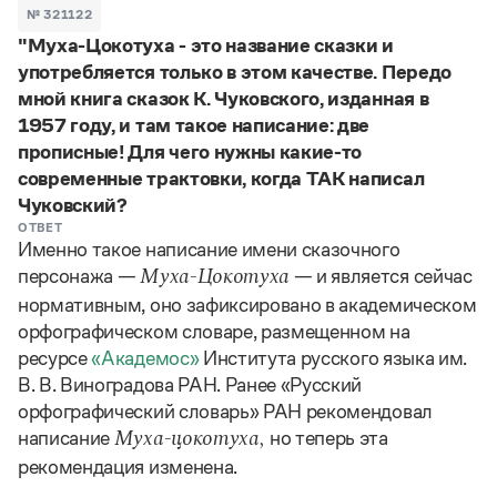
Задать вопрос справочной службе
Можно использовать знаки подстановки
№ 321122
Поиск по всем разделам
Горячие вопросы
"Муха-Цокотуха - это название сказки и
Все вопросы
?
— для любого символа, включая пробелы и дефисы (
к?
употребляется только в этом качестве. Передо
мпания
,
тер?а?а
,
общественно?полезный
)
мной книга сказок К. Чуковского, изданная в
Словари
*
— для любого количества символов, кроме пробела
1957 году, и там такое написание: две
видео-*
,
ране*ый
(
)
Словари
прописные! Для чего нужны какие-то
Русский орфографический словарь
Ответы справочной службы
современные трактовки, когда ТАК написал
Большой орфоэпический словарь русского языка
Большой орфоэпический словарь русского языка
Чуковский?
Большой толковый словарь русских глаголов
Словарь трудностей русского языка
Справочники
Большой толковый словарь русских существительных
ОТВЕТ
Русское словесное ударение
Именно такое написание имени сказочного
Большой толковый словарь русского языка
Словарь собственных имён
Правила русской орфографии и пунктуации
Учебник
Большой универсальный словарь русского языка
персонажа —
— и является сейчас
Муха-Цокотуха
Большой универсальный словарь русского языка
Русский язык: краткий теоретический курс для
Русский орфографический словарь
нормативным, оно зафиксировано в академическом
Большой толковый словарь русского языка
школьников
Журнал
Русское словесное ударение
орфографическом словаре, размещенном на
Современный словарь иностранных слов
Современный словарь иностранных слов
Письмовник
ресурсе
«Академос»
Института русского языка им.
Словарь антонимов
Большой толковый словарь русских
Справочник по пунктуации
Словарь методических терминов
В. В. Виноградова РАН. Ранее «Русский
существительных
Словарь-справочник трудностей русского языка
Словарь русских имён
орфографический словарь» РАН рекомендовал
Большой толковый словарь русских глаголов
Справочник по фразеологии
Словарь синонимов
написание
но теперь эта
Муха-цокотуха,
Словарь синонимов
Словарь-справочник «Непростые слова»
Словарь собственных имён
рекомендация изменена.
Словарь трудностей русского языка
Словарь антонимов
Азбучные истины
Управление в русском языке