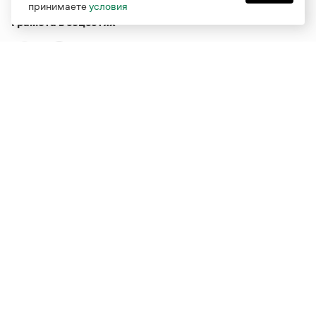
принимаете
условия
Грамота в соцсетях
Функционирует при финансовой поддержке Министерства
цифрового развития, связи и массовых коммуникаций
Российской Федерации
Перейти на старую версию
Грамоты
© Грамота.ru, 2000 – 2026
Свидетельство о регистрации СМИ: ЭЛ № ФС 77 - 84700,
выдано 10.02.2023
Дизайн — Мария Екимова /
Мотка
Реклама