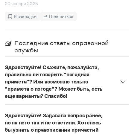
Управление в русском языке
Правила русской орфографии и пунктуации
20 января 2025
Словари русского языка как государственного
Словарь русских имён
(1956)
Словарь методических терминов
В закладки
Поделиться
Справочники
Правила русской орфографии и пунктуации
Последние ответы справочной
Русский язык. Краткий теоретический курс
службы
для школьников
Письмовник
Справочник по пунктуации
Здравствуйте! Скажите, пожалуйста,
Словарь-справочник трудностей
правильно ли говорить "погодная
Справочник по фразеологии
примета"? Или возможно только
Азбучные истины
"примета о погоде"? Может быть, есть
Словарь-справочник непростые слова
Все справочники портала
еще варианты? Спасибо!
Сочетание
погодные приметы
отвечает нормам
литературного языка. Употребляются также
Здравствуйте! Задавала вопрос ранее,
сочетания
Журнал
приметы
(
хорошей, плохой
)
погоды
;
но на него так и не ответили. Хотелось
приметы о погоде
;
приметы, относящиеся
бы узнать о правописании причастий
Новости и события
к погоде
.