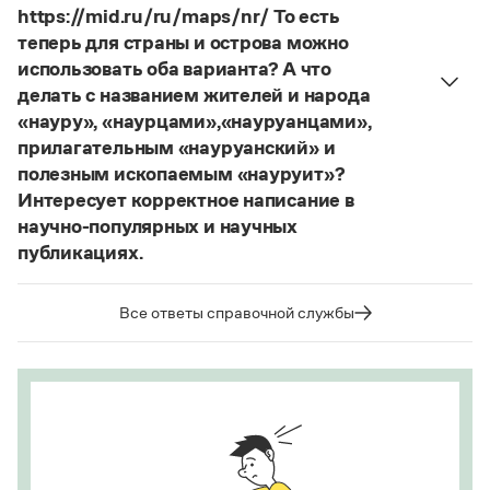
развешены.
https://mid.ru/ru/maps/nr/ То есть
теперь для страны и острова можно
Страница ответа
использовать оба варианта? А что
делать с названием жителей и народа
«науру», «наурцами»,«науруанцами»,
прилагательным «науруанский» и
полезным ископаемым «науруит»?
Интересует корректное написание в
научно-популярных и научных
публикациях.
Изменение касается только официального
названия государства. Все остальные слова,
Все ответы справочной службы
образованные от топонима
Науру
, никуда из
русского языка не делись и по-прежнему могут
быть использованы в любых текстах. Здесь
можно осторожно вспомнить (хотя мы и вступаем
на скользкую дорожку, уводящую в бездну
острейших дискуссий), что в русском языке