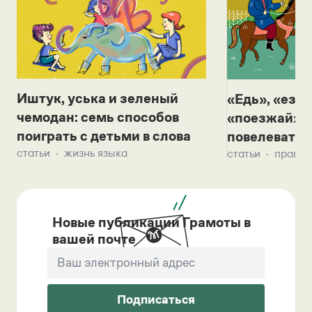
Иштук, уська и зеленый
«Едь», «езж
чемодан: семь способов
«поезжай»? 
поиграть с детьми в слова
повелевать 
статьи
жизнь языка
статьи
правил
Новые публикации Грамоты в
вашей почте
Подписаться