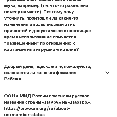
Статьи
мука, например (т.е. что-то разделено
Монологи
по весу на части). Поэтому хочу
Интервью
уточнить, произошли ли какие-то
Лекции и подкасты
Рекомендуем
изменения в правописании этих
причастий и допустимо ли в настоящее
время использование причастия
"развешенный" по отношению к
Учебник Грамоты
картинам или игрушкам на елке?
Правила русского языка: от азов до тонкостей
ответ
Наш
2014 года по-прежнему актуален.
Интерактивные упражнения: от простого к сложному
Авторы пособий, о которых Вы говорите, почему-
Скороговорки
Добрый день, подскажите, пожалуйста,
то игнорируют рекомендации нормативных
склоняется ли женская фамилия
словарей русского языка, в которых указан глагол
Ребежа
развесить
(от него образована форма
Фамилия
Ребежа
склоняется (и мужская,
Издательство
развешенный
) со значением «повесить в разных
и женская).
местах (несколько, много предметов)». Ср.:
ООН и МИД России изменили русское
Словари
Страница ответа
Я знаю, что на стенах своей квартиры вы
название страны «Науру» на «Наоэро».
Научпоп
развесили разные географические карты
Учебники и справочники
https://www.un.org/ru/about-
Все книги
(И. С. Тургенев. Бретер). И эти карты, безусловно,
us/member-states