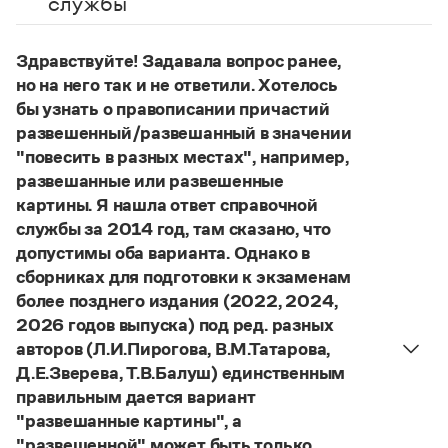
службы
Управление в русском языке
Правила русской орфографии и пунктуации
Словари русского языка как государственного
Словарь русских имён
(1956)
Словарь методических терминов
Здравствуйте! Задавала вопрос ранее,
но на него так и не ответили. Хотелось
Справочники
бы узнать о правописании причастий
развешенный/развешанный в значении
Правила русской орфографии и пунктуации
"повесить в разных местах", например,
Русский язык. Краткий теоретический курс
для школьников
развешанные или развешенные
Письмовник
картины. Я нашла ответ справочной
Справочник по пунктуации
службы за 2014 год, там сказано, что
Словарь-справочник трудностей
допустимы оба варианта. Однако в
Справочник по фразеологии
сборниках для подготовки к экзаменам
Азбучные истины
Словарь-справочник непростые слова
более позднего издания (2022, 2024,
Все справочники портала
2026 годов выпуска) под ред. разных
авторов (Л.И.Пирогова, В.М.Татарова,
Д.Е.Зверева, Т.В.Балуш) единственным
Журнал
правильным дается вариант
"развешанные картины", а
Новости и события
"развешенной" может быть только