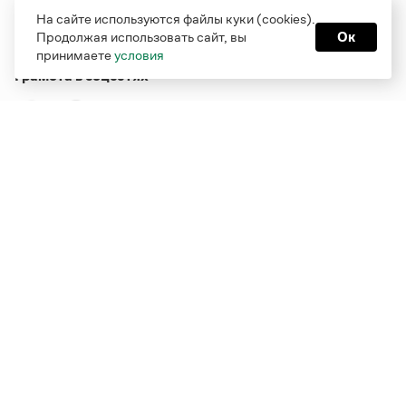
На сайте используются файлы куки (cookies).
Продолжая использовать сайт, вы
Ок
принимаете
условия
Грамота в соцсетях
Функционирует при финансовой поддержке Министерства
цифрового развития, связи и массовых коммуникаций
Российской Федерации
Перейти на старую версию
Грамоты
© Грамота.ru, 2000 – 2026
Свидетельство о регистрации СМИ: ЭЛ № ФС 77 - 84700,
выдано 10.02.2023
Дизайн — Мария Екимова /
Мотка