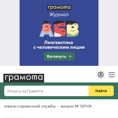
Найти
Искать на Грамоте
ответы справочной службы
вопрос № 321109
Везде
Справочная служба