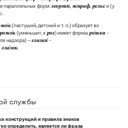
ле параллельных форм:
и (у
георгин, жираф, рельс
а.
(пастуший, детский и т. п.) образует во
ожо́к
(уменьшит, к
) имеет формы
 рожо́к
рог
ро́жки
–
для надзора) –
глазки́
–
 гла́зок.
ой службы
ых конструкций и правила знаков
гко определить, является ли фраза