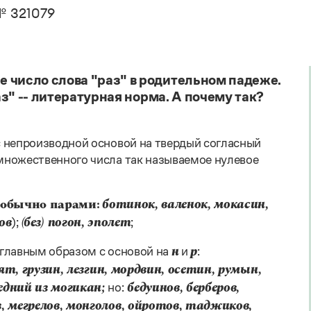
. Пахомов, В. В. Свинцов, И. В. Филатова
Справочники
 321079
авочник по фразеологии
овари русского языка как государственного
кция портала «Грамота.ру»
Правила русской орфографии и пунктуации
Русский язык. Краткий теоретический курс
е словари
для школьников
 справочники
Письмовник
 число слова "раз" в родительном падеже.
Справочник по пунктуации
аз" -- литературная норма. А почему так?
Словарь-справочник трудностей
Справочник по фразеологии
Азбучные истины
 непроизводной основой на твердый согласный
Словарь-справочник непростые слова
ножественного числа так называемое нулевое
Все справочники портала
 обычно парами:
ботинок, валенок, мокасин,
);
;
ов
(без) погон, эполет
главным образом с основой на
и
:
н
р
ят, грузин, лезгин, мордвин, осетин, румын,
но:
ледний из могикан;
бедуинов, берберов,
в, мегрелов, монголов, ойротов, таджиков,