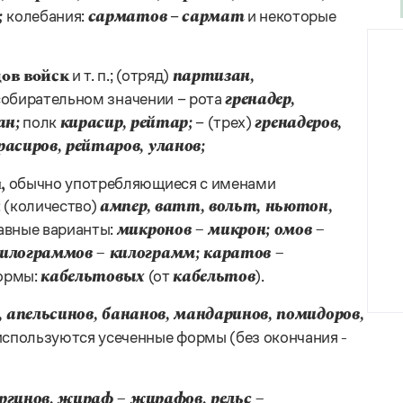
колебания:
–
и некоторые
;
сарматов
сармат
и т. п.; (отряд)
ов войск
партизан,
собирательном значении – рота
гренадер,
полк
– (трех)
ан;
кирасир, рейтар;
гренадеров,
расиров, рейтаров, уланов;
обычно употребляющиеся с именами
,
 (количество)
ампер, ватт, вольт, ньютон,
авные варианты:
микронов
– микрон; омов
–
килограммов
– килограмм; каратов
–
ормы:
(от
).
кабельтовых
кабельтов
, апельсинов, бананов, мандаринов, помидоров,
 используются усеченные формы (без окончания
-
оргинов, жираф
– жирафов, рельс
–