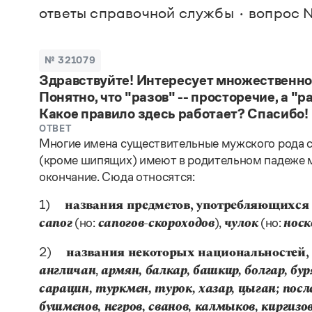
В. М
ответы справочной службы
вопрос №
Большой универсальный словарь русского языка
Спр
Сл
Русский орфографический словарь
Реда
Русское словесное ударение
Современный словарь иностранных слов
Вс
№ 321079
Все
Словарь антонимов
Здравствуйте! Интересует множественное
Словарь методических терминов
Понятно, что "разов" -- просторечие, а "р
Словарь русских имён
Словарь синонимов
Какое правило здесь работает? Спасибо!
Словарь собственных имён
ОТВЕТ
Словарь трудностей русского языка
Многие имена существительные мужского рода с
Управление в русском языке
(кроме шипящих) имеют в родительном падеже м
Словари русского языка как государственного
окончание. Сюда относятся:
1)
названия предметов, употребляющихся
(но:
),
(но:
сапог
сапогов-скороходов
чулок
носк
2)
названия некоторых национальностей,
,
англичан
армян, балкар, башкир, болгар, бур
сарацин, туркмен, турок, хазар, цыган; пос
бушменов, негров, сванов, калмыков, киргизо