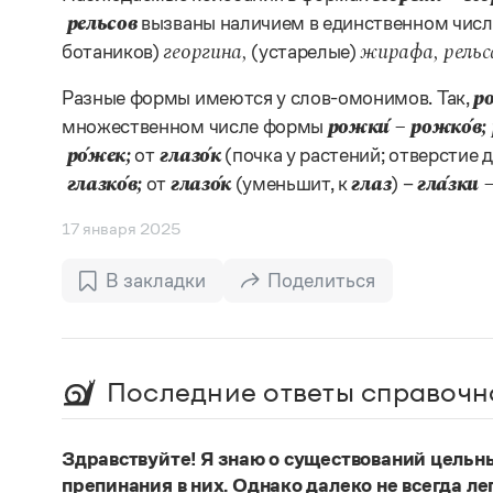
вызваны наличием в единственном чис
рельсов
ботаников)
(устарелые)
георгина,
жирафа, рельс
Разные формы имеются у слов-омонимов. Так,
р
множественном числе формы
рожки́
– рожко́в;
от
(почка у растений; отверстие 
ро́жек;
глазо́к
от
(уменьшит, к
) –
глазко́в;
глазо́к
глаз
гла́зки
–
17 января 2025
В закладки
Поделиться
Последние ответы справочн
Здравствуйте! Я знаю о существований цельн
препинания в них. Однако далеко не всегда ле