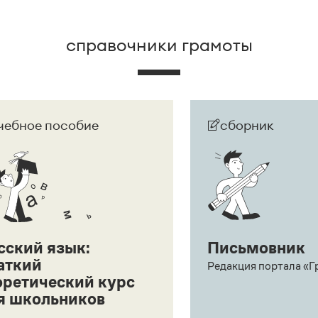
справочники грамоты
чебное пособие
сборник
сский язык:
Письмовник
аткий
Редакция портала «Г
оретический курс
я школьников