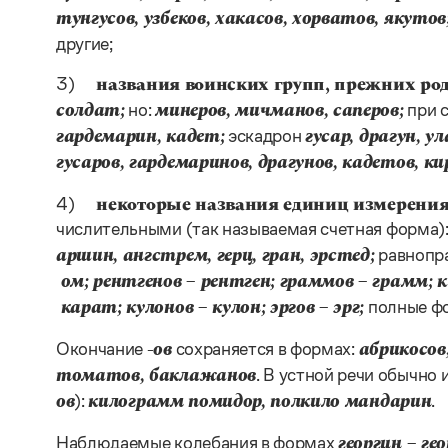
тунгусов, узбеков, хакасов, хорватов, якутов
другие;
3)
названия воинских групп, прежних род
но:
при 
солдат;
минеров, мичманов, саперов;
эскадрон
гардемарин, кадет;
гусар, драгун, ул
гусаров, гардемаринов, драгунов, кадетов, ки
4)
некоторые названия единиц измерения
числительными (так называемая счетная форма):
равнопр
аршин, ангстрем, герц, гран, эрстед;
ом; рентгенов
– рентген; граммов
– грамм; 
полные ф
карат; кулонов
– кулон; эргов
– эрг;
Окончание
сохраняется в формах:
-о
в
абрикосов
. В устной речи обычно
томатов, баклажанов
):
.
о
в
килограмм помидор, полкило мандарин
Наблюдаемые колебания в формах
георгин
– ге