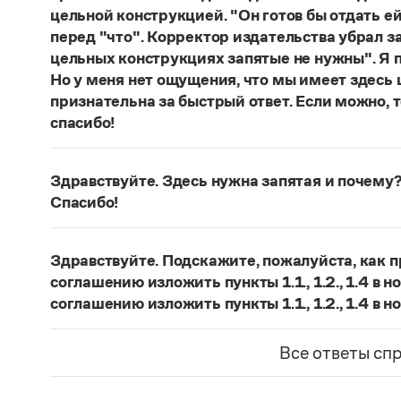
цельной конструкцией. "Он готов бы отдать ей
перед "что". Корректор издательства убрал з
цельных конструкциях запятые не нужны". Я п
Но у меня нет ощущения, что мы имеет здесь
признательна за быстрый ответ. Если можно, 
спасибо!
Действительно, в данном случае не приходитс
(термин из справочника по пунктуации Д. Э. Ро
Здравствуйте. Здесь нужна запятая и почему?
— сложноподчиненное местоименно-соотносит
Спасибо!
всё
.
Запятая нужна, она отделяет части сложнопод
Страница ответа
представляет собой инфинитивное предложени
Здравствуйте. Подскажите, пожалуйста, как 
Страница ответа
соглашению изложить пункты 1.1., 1.2., 1.4 в
соглашению изложить пункты 1.1., 1.2., 1.4 в 
Если у каждого пункта предполагается только 
использовать единственное число:
Стороны при
Все ответы сп
в новой редакции
.