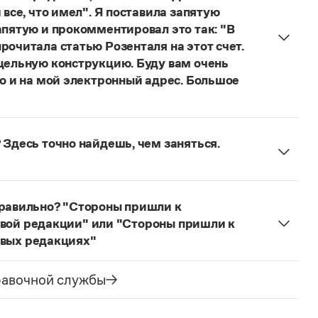
 все, что имел". Я поставила запятую
апятую и прокомментировал это так: "В
рочитала статью Розенталя на этот счет.
 цельную конструкцию. Буду вам очень
то и на мой электронный адрес. Большое
я говорить о цельном по смыслу выражении
зенталя).
Он готов был отдать ей всё, что имел
 Здесь точно найдешь, чем заняться.
ельное предложение с соотносительным словом
чиненного предложения (придаточная часть
е).
правильно? "Стороны пришли к
 новой редакции" или "Стороны пришли к
новых редакциях"
одна новая редакция, а не несколько, корректно
шли к соглашению изложить пункты 1.1, 1.2, 1.4
равочной службы