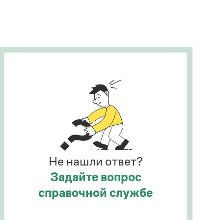
Рекомендуем
Учебник Грамоты
Правила русского языка: от азов до тонкостей
Интерактивные упражнения: от простого к
сложному
Скороговорки
Издательство
Словари
Научпоп
Не нашли ответ?
Учебники и справочники
Все книги
Задайте вопрос
справочной службе