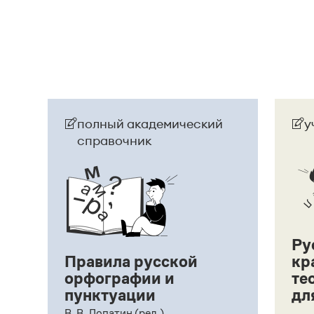
Страница ответа
полный академический
у
справочник
Ру
Правила русской
кр
орфографии и
те
пунктуации
дл
ий,
В. В. Лопатин (ред.)