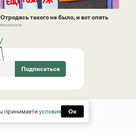
Отродясь такого не было, и вот опять
монологи
Подписаться
 вы принимаете
условия
Ок