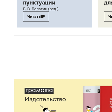
пунктуации
дл
ий,
В. В. Лопатин (ред.)
Читать
Ч