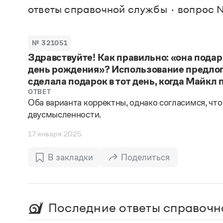
В. М
ответы справочной службы
вопрос №
Большой универсальный словарь русского языка
Спр
Сл
Русский орфографический словарь
Реда
Русское словесное ударение
Современный словарь иностранных слов
Вс
№ 321051
Все
Словарь антонимов
Здравствуйте! Как правильно: «она подар
Словарь методических терминов
день рождения»? Использование предлога
Словарь русских имён
Словарь синонимов
сделала подарок в тот день, когда Майкл п
Словарь собственных имён
ОТВЕТ
Словарь трудностей русского языка
Оба варианта корректны, однако согласимся, что
Управление в русском языке
двусмысленности.
Словари русского языка как государственного
17 января 2025
В закладки
Поделиться
Последние ответы справочн