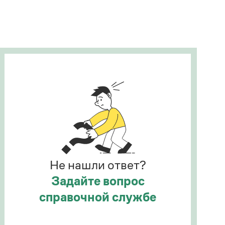
Рекомендуем
Учебник Грамоты
Правила русского языка: от азов до тонкостей
Интерактивные упражнения: от простого к
сложному
Скороговорки
Издательство
Словари
Научпоп
Не нашли ответ?
Учебники и справочники
Все книги
Задайте вопрос
справочной службе