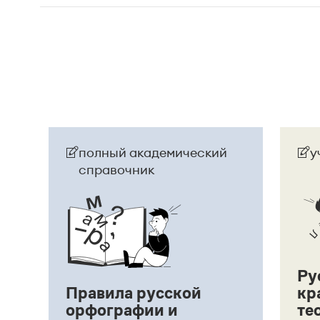
представлены.
Мужская фамилия
Танчин
склоняется, женская
Танчин
). Если у Вашей сестры в паспорте / св
нужно писать:
Анна Танчин, тетрадь Анны Та
фамилия в документе в именительном падеже
Танчина, тетрадь Анны Танчиной, выдать дип
Страница ответа
полный академический
у
справочник
Ру
Правила русской
кр
орфографии и
те