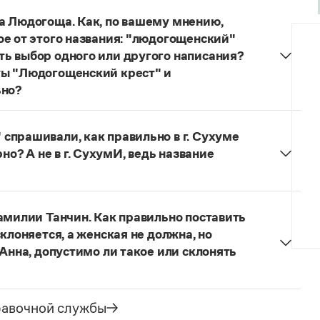
а Людогоща. Как, по вашему мнению,
ое от этого названия: "людогощенский"
ь выбор одного или другого написания?
ты "Людогощенский крест" и
ьно?
ных, образованных от географических названий на
догоща
—
людогощинский
. Ср.:
Балашиха
—
спрашивали, как правильно в г. Сухуме
—
истринский
,
Находка
—
находкинский
,
Охта
—
ерно? А не в г. СухумИ, ведь название
но склоняется:
в Сухуме, в городе Сухуме,
ме
Сухуми
, оно не склоняется. Вопрос о форме
амилии Танчин. Как правильно поставить
ки (выбор той или иной формы может быть
клоняется, а женская не должна, но
их взглядов), но нормативные словари русского
 Анна, допустимо ли такое или склонять
тель, поэтому о правильном ударении нужно
едии, если сведения о носителе фамилии в ней
равочной службы