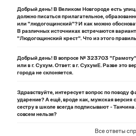
Добрый день! В Великом Новгороде есть улиц
должно писаться прилагательное, образованн
или "людогощинский"? И как можно обосноват
В различных источниках встречаются вариан
"Людогощинский крест". Что из этого правил
Есть орфографическое правило: в прилагатель
-
а
(-
я
), пишется суффикс -
инск
-. Правильно:
Лю
Добрый день! В вопросе № 323703 "Грамоту" 
балашихинский
,
Ельня
—
ельнинский
,
Истра
или в г. Сухум. Ответ: в г. СухумЕ. Разве это в
охтинский
,
Ялта
—
ялтинский
.
города не склоняется.
Страница ответа
Если название используется в форме
Сухум
, о
в г. Сухуме
. Если название используется в фор
Здравствуйте, интересует вопрос по поводу ф
названия выходит далеко за рамки лингвисти
ударение? А ещё, вроде как, мужская версия с
средством выражения тех или иных политическ
сестру в школе всегда подписывают - Танчина
языка фиксируют оба варианта.
совсем нельзя?
Страница ответа
Место ударения в фамилии определяет ее носи
спрашивать у него. Или справиться в энциклоп
Все ответы сп