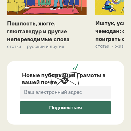
Иштук, уськ
Пошлость, хюгге,
чемодан: се
глюггаведур и другие
поиграть с д
непереводимые слова
статьи
жизнь 
статьи
русский и другие
Новые публикации Грамоты в
вашей почте
Подписаться