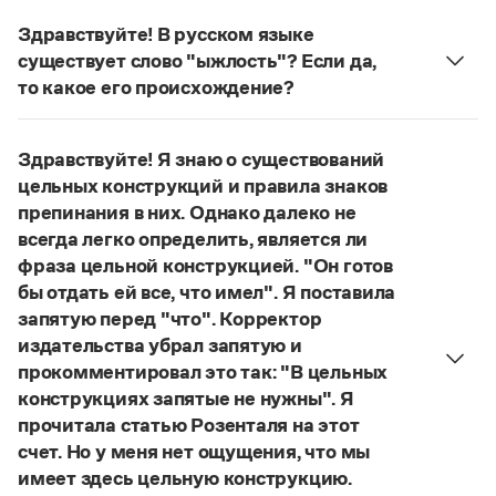
Управление в русском языке
Правила русской орфографии и пунктуации
Словари русского языка как государственного
Словарь русских имён
(1956)
Здравствуйте! В русском языке
Словарь методических терминов
существует слово "ыжлость"? Если да,
то какое его происхождение?
Справочники
Нет, не существует и не существовало. Это
выдуманное слово.
Правила русской орфографии и пунктуации
Здравствуйте! Я знаю о существований
Страница ответа
Русский язык. Краткий теоретический курс
цельных конструкций и правила знаков
для школьников
препинания в них. Однако далеко не
Письмовник
всегда легко определить, является ли
Справочник по пунктуации
Словарь-справочник трудностей
фраза цельной конструкцией. "Он готов
Справочник по фразеологии
бы отдать ей все, что имел". Я поставила
Азбучные истины
запятую перед "что". Корректор
Словарь-справочник непростые слова
издательства убрал запятую и
Все справочники портала
прокомментировал это так: "В цельных
конструкциях запятые не нужны". Я
прочитала статью Розенталя на этот
Журнал
счет. Но у меня нет ощущения, что мы
имеет здесь цельную конструкцию.
Новости и события