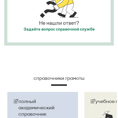
сумасшедшего.
Страница ответа
Не нашли ответ?
Задайте вопрос
справочной службе
справочники грамоты
полный
учебное 
академический
справочник