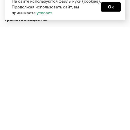
На сайте используются файлы куки (cookies).
Продолжая использовать сайт, вы
Ок
принимаете
условия
Грамота в соцсетях
Функционирует при финансовой поддержке Министерства
цифрового развития, связи и массовых коммуникаций
Российской Федерации
Перейти на старую версию
Грамоты
© Грамота.ru, 2000 – 2026
Свидетельство о регистрации СМИ: ЭЛ № ФС 77 - 84700,
выдано 10.02.2023
Дизайн — Мария Екимова /
Мотка