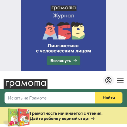
Найти
Искать на Грамоте
Везде
Справочная служба