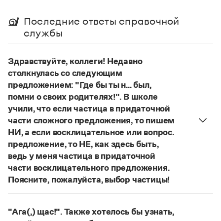
Управление в русском языке
Правила русской орфографии и пунктуации
Словари русского языка как государственного
Словарь русских имён
(1956)
Последние ответы справочной
Словарь методических терминов
службы
Справочники
Здравствуйте, коллеги! Недавно
Правила русской орфографии и пунктуации
столкнулась со следующим
Русский язык. Краткий теоретический курс
предложением: "Где бы ты н... был,
для школьников
помни о своих родителях!". В школе
Письмовник
Справочник по пунктуации
учили, что если частица в придаточной
Словарь-справочник трудностей
части сложного предложения, то пишем
Справочник по фразеологии
НИ, а если восклицательное или вопрос.
Азбучные истины
предложение, то НЕ, как здесь быть,
Словарь-справочник непростые слова
ведь у меня частица в придаточной
Все справочники портала
части восклицательного предложения.
Поясните, пожалуйста, выбор частицы!
Правильно:
Где бы ты ни был, помни о своих
Журнал
родителях!
Частица
не
пишется в независимых
"Ага(,) щас!". Также хотелось бы узнать,
восклицательных предложениях:
Где ты только
Новости и события