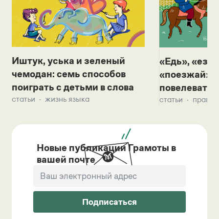
Иштук, уська и зеленый
«Едь», «езж
чемодан: семь способов
«поезжай»? 
поиграть с детьми в слова
повелевать 
статьи
жизнь языка
статьи
правил
Новые публикации Грамоты в
вашей почте
Подписаться